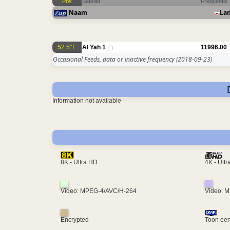
Pos
Sateliet
Frequentie
Naam
La
52.5°E
Al Yah 1
11996.00
Occasional Feeds, data or inactive frequency
(2018-09-23)
Information not available
4K - Ult
8K - Ultra HD
Video: MPEG-4/AVC/H-264
Video: 
Encrypted
Toon een