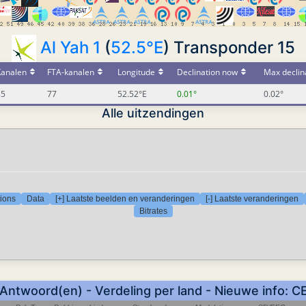
Al Yah 1
(
52.5°E
) Transponder 15
Kanalen
FTA-kanalen
Longitude
Declination now
Max declin
85
77
52.52°E
0.01°
0.02°
Alle uitzendingen
tions
Data
[+] Laatste beelden en veranderingen
[-] Laatste veranderingen
Bitrates
 Antwoord(en) - Verdeling per land - Nieuwe info: C