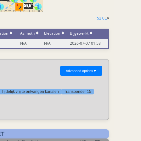
52.0E
ation
Azimuth
Elevation
Bijgewerkt
N/A
N/A
2026-07-07 01:58
Advanced options
▼
Tijdelijk vrij te ontvangen kanalen
Transponder 15
ET