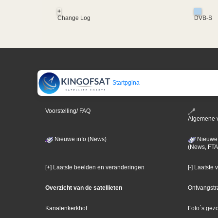
+
Change Log
DVB-S
Startpgina
Voorstelling/ FAQ
Algemene 
Nieuwe info (News)
Nieuwe 
(News, FTA
[+] Laatste beelden en veranderingen
[-] Laatste
Overzicht van de satellieten
Ontvangstr
Kanalenkerkhof
Foto´s gez