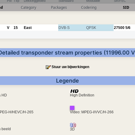
Pol
Txp
Dekkinggebied
Standaard
Modulatie
SR/FEC
nd
Category
Packages
Codering
SID
V
15
East
DVB-S
QPSK
27500
5/6
Detailed transponder stream properties (11996.00 V
Stuur uw bijwerkingen
Legende
ra HD
High Definition
MPEG-H/HEVC/H-265
Video: MPEG-I/VVC/H-266
 beeld
3D