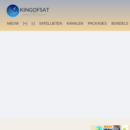
NIEUW
[+]
[-]
SATELLIETEN
KANALEN
PACKAGES
BUNDELS