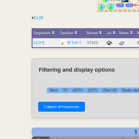
53.0E
Satpositie
Sateliet
Norad
.ini
News
Al Yah 1
52.5°E
37393
Filtering and display options
Allen
TV
HDTV
3DTV
Ultra HD
Radio sta
1