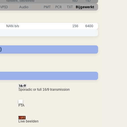
Netwerk, Bitsnelheid
NID
TID
VPID
Audio
PMT
PCR
TXT
Bijgewerkt
NAN b/s
156
6400
)
Sporadic or full 16/9 transmission
FTA
Live beelden