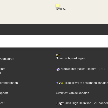
DVB-S2
Stuur uw bijwerkingen
voorkeuren
info
Nieuwe info (News, Hotbird 13°E)
)
 veranderingen
Tijdelijk vrij te ontvangen kanalen
apport
Overzicht van de kanalen
ocht
Ultra High Definition TV Channel