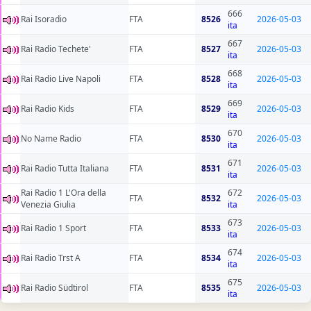
666
Rai Isoradio
FTA
8526
2026-05-03
ita
667
Rai Radio Techete'
FTA
8527
2026-05-03
ita
668
Rai Radio Live Napoli
FTA
8528
2026-05-03
ita
669
Rai Radio Kids
FTA
8529
2026-05-03
ita
670
No Name Radio
FTA
8530
2026-05-03
ita
671
Rai Radio Tutta Italiana
FTA
8531
2026-05-03
ita
Rai Radio 1 L'Ora della
672
FTA
8532
2026-05-03
Venezia Giulia
ita
673
Rai Radio 1 Sport
FTA
8533
2026-05-03
ita
674
Rai Radio Trst A
FTA
8534
2026-05-03
ita
675
Rai Radio Südtirol
FTA
8535
2026-05-03
ita