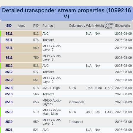
Detailed transponder stream properties (10992.16
V)
Aspect
SID
Ident.
PID
Format
Colorimetry
Width
Height
Bijgewerkt
Ratio
8511
512
AVC
N/A
N/A
2026-08-09
8511
576
Teletext
2026-08-09
MPEG Audio,
8511
650
2026-08-09
Layer 2
MPEG Audio,
8511
750
2026-08-09
Layer 2
8512
513
AVC
N/A
N/A
2026-08-09
8512
577
Teletext
2026-08-09
MPEG Audio,
8512
651
2026-08-09
Layer 2
8518
518
AVC 4, High
4:2:0
1920
1080
1.778
2026-08-09
8518
566
Teletext
2026-08-09
MPEG Audio,
8518
658
2 channels
2026-08-09
Layer 2
MPEG Video
8519
519
4:2:0
480
576
1.333
2026-08-09
Main, Main
MPEG Audio,
8519
659
1 channel
2026-08-09
Layer 2
8521
521
AVC
N/A
N/A
2026-08-09