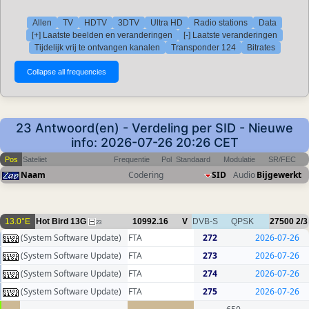
Allen
TV
HDTV
3DTV
Ultra HD
Radio stations
Data
[+] Laatste beelden en veranderingen
[-] Laatste veranderingen
Tijdelijk vrij te ontvangen kanalen
Transponder 124
Bitrates
23 Antwoord(en) - Verdeling per SID - Nieuwe
info: 2026-07-26 20:26 CET
Pos
Sateliet
Frequentie
Pol
Standaard
Modulatie
SR/FEC
Naam
Codering
SID
Audio
Bijgewerkt
13.0°E
Hot Bird 13G
10992.16
V
DVB-S
QPSK
27500
2/3
23
(System Software Update)
FTA
272
2026-07-26
(System Software Update)
FTA
273
2026-07-26
(System Software Update)
FTA
274
2026-07-26
(System Software Update)
FTA
275
2026-07-26