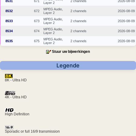
8531
671
2 channels
2026-08-09
Layer 2
MPEG Audio,
8532
672
2 channels
2026-08-09
Layer 2
MPEG Audio,
8533
673
2 channels
2026-08-09
Layer 2
MPEG Audio,
8534
674
2 channels
2026-08-09
Layer 2
MPEG Audio,
8535
675
2 channels
2026-08-09
Layer 2
Stuur uw bijwerkingen
Legende
8K - Ultra HD
4K - Ultra HD
High Definition
Sporadic or full 16/9 transmission