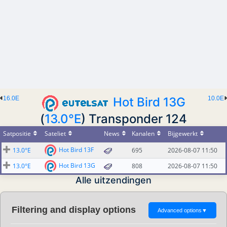
16.0E
Hot Bird 13G
10.0E
(
13.0°E
) Transponder 124
Satpositie
Sateliet
News
Kanalen
Bijgewerkt
Hot Bird 13F
13.0°E
695
2026-08-07 11:50
Hot Bird 13G
13.0°E
808
2026-08-07 11:50
Alle uitzendingen
Filtering and display options
Advanced options
▼