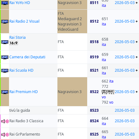
650
Rai YoYo HD
Nagravision 3
8511
2026-05-03
+
ita
FTA
Mediaguard 2
651
Rai Radio 2 Visual
8512
2026-05-03
+
Nagravision 3
ita
VideoGuard
Rai Storia
658
FTA
8518
2026-05-03
+
ita
659
Camera dei Deputati
FTA
8519
2026-05-03
+
ita
661
Rai Scuola HD
FTA
8521
2026-05-03
+
ita
662
ita
772
Rai Premium HD
Nagravision 3
8522
2026-05-03
+
vo
792
vo
tivù la guida
FTA
8523
2026-05-03
664
Rai Radio 3 Classica
FTA
8524
2026-05-03
ita
665
Rai GrParlamento
FTA
8525
2026-05-03
ita