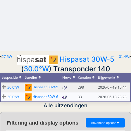
27.5W
31.4W
Hispasat 30W-5
(
30.0°W
) Transponder 140
Satpositie
Sateliet
News
Kanalen
Bijgewerkt
Hispasat 30W-5
30.0°W
298
2026-07-19 15:44
Hispasat 30W-6
30.0°W
33
2026-06-13 23:23
Alle uitzendingen
Filtering and display options
Advanced options
▼