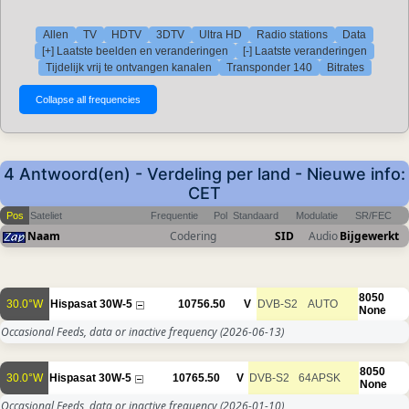
Allen
TV
HDTV
3DTV
Ultra HD
Radio stations
Data
[+] Laatste beelden en veranderingen
[-] Laatste veranderingen
Tijdelijk vrij te ontvangen kanalen
Transponder 140
Bitrates
4 Antwoord(en) - Verdeling per land - Nieuwe info:
CET
Pos
Sateliet
Frequentie
Pol
Standaard
Modulatie
SR/FEC
Naam
Codering
SID
Audio
Bijgewerkt
8050
30.0°W
Hispasat 30W-5
10756.50
V
DVB-S2
AUTO
None
Occasional Feeds, data or inactive frequency
(2026-06-13)
8050
30.0°W
Hispasat 30W-5
10765.50
V
DVB-S2
64APSK
None
Occasional Feeds, data or inactive frequency
(2026-01-10)