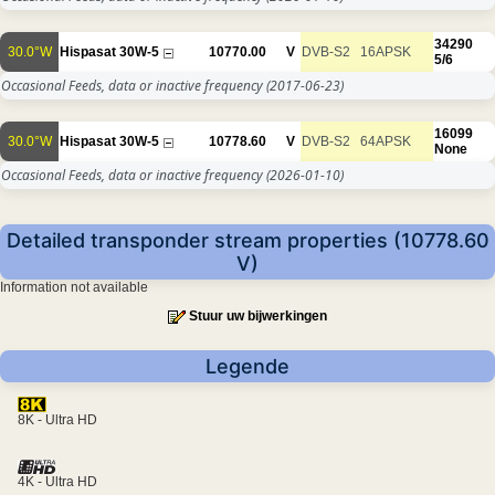
34290
30.0°W
Hispasat 30W-5
10770.00
V
DVB-S2
16APSK
5/6
Occasional Feeds, data or inactive frequency
(2017-06-23)
16099
30.0°W
Hispasat 30W-5
10778.60
V
DVB-S2
64APSK
None
Occasional Feeds, data or inactive frequency
(2026-01-10)
Detailed transponder stream properties (10778.60
V)
Information not available
Stuur uw bijwerkingen
Legende
8K - Ultra HD
4K - Ultra HD