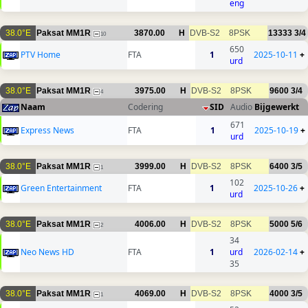
eng
38.0°E
Paksat MM1R
3870.00
H
DVB-S2
8PSK
13333
3/4
10
650
PTV Home
FTA
1
2025-10-11
+
urd
38.0°E
Paksat MM1R
3975.00
H
DVB-S2
8PSK
9600
3/4
4
Naam
Codering
SID
Audio
Bijgewerkt
671
Express News
FTA
1
2025-10-19
+
urd
38.0°E
Paksat MM1R
3999.00
H
DVB-S2
8PSK
6400
3/5
1
102
Green Entertainment
FTA
1
2025-10-26
+
urd
38.0°E
Paksat MM1R
4006.00
H
DVB-S2
8PSK
5000
5/6
2
34
Neo News HD
FTA
1
urd
2026-02-14
+
35
38.0°E
Paksat MM1R
4069.00
H
DVB-S2
8PSK
4000
3/5
1