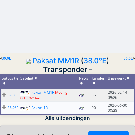
39.0E
Paksat MM1R
(
38.0°E
)
36.0E
Transponder -
Satpositie
Sateliet
News
Kanalen
Bijgewerkt
Paksat MM1R
Moving
2026-02-14
38.0°E
35
09:26
0.17°W/day
2026-06-30
38.0°E
Paksat 1R
90
08:28
Alle uitzendingen