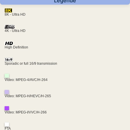
Legende
8K - Ultra HD
4K - Ultra HD
High Definition
Sporadic or full 16/9 transmission
Video: MPEG-4/AVC/H-264
Video: MPEG-H/HEVC/H-265
Video: MPEG-I/VVC/H-266
FTA