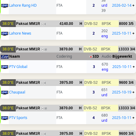
38
Lahore Rang HD
FTA
2
urd
2026-02-14
+
39
38.0°E
Paksat MM1R
4140.00
H
DVB-S2
8PSK
8000
3/5
3
202
Lahore News
FTA
2
2025-10-11
+
eng
38.0°E
Paksat MM1R
3870.00
H
DVB-S2
8PSK
13333
3/4
10
Naam
Codering
SID
Audio
Bijgewerkt
670
PTV Global
FTA
3
2025-10-11
+
eng
38.0°E
Paksat MM1R
3975.00
H
DVB-S2
8PSK
9600
3/4
4
651
Chaupaal
FTA
3
2025-10-19
+
urd
38.0°E
Paksat MM1R
3870.00
H
DVB-S2
8PSK
13333
3/4
10
680
PTV Sports
FTA
4
2025-10-11
+
urd
38.0°E
Paksat MM1R
3975.00
H
DVB-S2
8PSK
9600
3/4
4