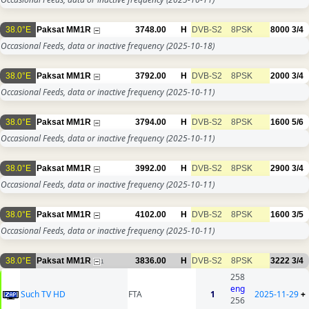
38.0°E
Paksat MM1R
3748.00
H
DVB-S2
8PSK
8000
3/4
Occasional Feeds, data or inactive frequency
(2025-10-18)
38.0°E
Paksat MM1R
3792.00
H
DVB-S2
8PSK
2000
3/4
Occasional Feeds, data or inactive frequency
(2025-10-11)
38.0°E
Paksat MM1R
3794.00
H
DVB-S2
8PSK
1600
5/6
Occasional Feeds, data or inactive frequency
(2025-10-11)
38.0°E
Paksat MM1R
3992.00
H
DVB-S2
8PSK
2900
3/4
Occasional Feeds, data or inactive frequency
(2025-10-11)
38.0°E
Paksat MM1R
4102.00
H
DVB-S2
8PSK
1600
3/5
Occasional Feeds, data or inactive frequency
(2025-10-11)
38.0°E
Paksat MM1R
3836.00
H
DVB-S2
8PSK
3222
3/4
1
258
eng
Such TV HD
FTA
1
2025-11-29
+
256