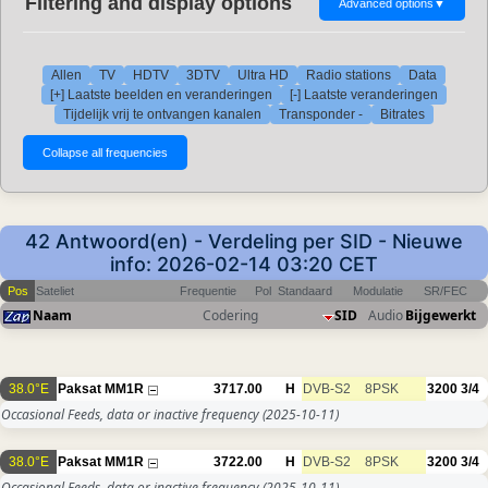
Filtering and display options
Advanced options
▼
Allen
TV
HDTV
3DTV
Ultra HD
Radio stations
Data
[+] Laatste beelden en veranderingen
[-] Laatste veranderingen
Tijdelijk vrij te ontvangen kanalen
Transponder -
Bitrates
42 Antwoord(en) - Verdeling per SID - Nieuwe
info: 2026-02-14 03:20 CET
Pos
Sateliet
Frequentie
Pol
Standaard
Modulatie
SR/FEC
Naam
Codering
SID
Audio
Bijgewerkt
38.0°E
Paksat MM1R
3717.00
H
DVB-S2
8PSK
3200
3/4
Occasional Feeds, data or inactive frequency
(2025-10-11)
38.0°E
Paksat MM1R
3722.00
H
DVB-S2
8PSK
3200
3/4
Occasional Feeds, data or inactive frequency
(2025-10-11)