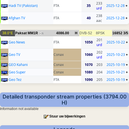
233
Hadi TV (Pakistan)
FTA
35
2025-12-28
+
urd
238
Afghan TV
FTA
40
2025-12-28
+
aac
38.0°E
Paksat MM1R
4086.00
H
DVB-S2
8PSK
16852
3/5
5
201
Geo News
FTA
1050
2025-10-22
+
urd
202
Geo TV
Conax
1060
2025-10-23
+
urd
GEO Kahani
Conax
1070
203
2025-10-19
+
Geo Super
Conax
1080
204
2025-10-21
+
Geo Tez
FTA
1090
205
2025-10-19
+
Detailed transponder stream properties (3794.00
H)
Information not available
Stuur uw bijwerkingen