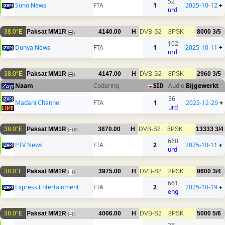
52
Suno News
FTA
1
2025-10-12
+
urd
38.0°E
Paksat MM1R
4140.00
H
DVB-S2
8PSK
8000
3/5
3
102
Dunya News
FTA
1
2025-10-11
+
urd
38.0°E
Paksat MM1R
4147.00
H
DVB-S2
8PSK
2960
3/5
1
Naam
Codering
SID
Audio
Bijgewerkt
36
Madani Channel
FTA
1
2025-12-29
+
urd
38.0°E
Paksat MM1R
3870.00
H
DVB-S2
8PSK
13333
3/4
10
660
PTV News
FTA
2
2025-10-11
+
urd
38.0°E
Paksat MM1R
3975.00
H
DVB-S2
8PSK
9600
3/4
4
661
Express Entertainment
FTA
2
2025-10-19
+
eng
38.0°E
Paksat MM1R
4006.00
H
DVB-S2
8PSK
5000
5/6
2