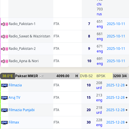
chi
703
rus
651
Radio_Pakistan-1
FTA
7
2025-10-11
eng
661
Radio_Sawat & Waziristan
FTA
8
2025-10-11
eng
671
Radio_Pakistan-2
FTA
9
2025-10-11
eng
691
Radio_Apna & Nori
FTA
10
2025-10-11
eng
38.0°E
Paksat MM1R
4099.00
H
DVB-S2
8PSK
3200
3/4
7
208
Filmazia
FTA
10
2025-12-28
+
urd
213
Aruj TV
FTA
15
2025-12-28
+
eng
218
Filmazia Punjabi
FTA
20
2025-12-28
+
urd
228
Filmax
FTA
30
2025-12-28
+
eng