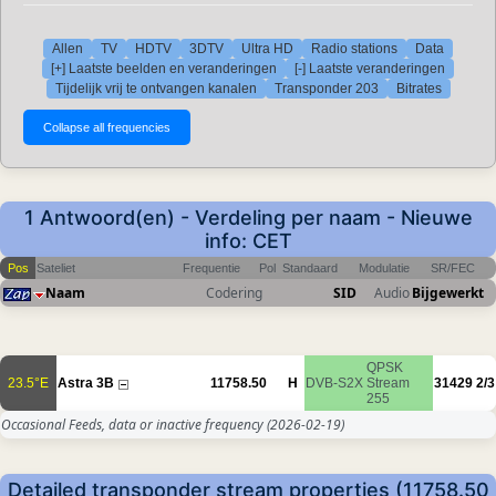
Allen
TV
HDTV
3DTV
Ultra HD
Radio stations
Data
[+] Laatste beelden en veranderingen
[-] Laatste veranderingen
Tijdelijk vrij te ontvangen kanalen
Transponder 203
Bitrates
1 Antwoord(en) - Verdeling per naam - Nieuwe
info: CET
Pos
Sateliet
Frequentie
Pol
Standaard
Modulatie
SR/FEC
Naam
Codering
SID
Audio
Bijgewerkt
QPSK
23.5°E
Astra 3B
11758.50
H
DVB-S2X
Stream
31429
2/3
255
Occasional Feeds, data or inactive frequency
(2026-02-19)
Detailed transponder stream properties (11758.50