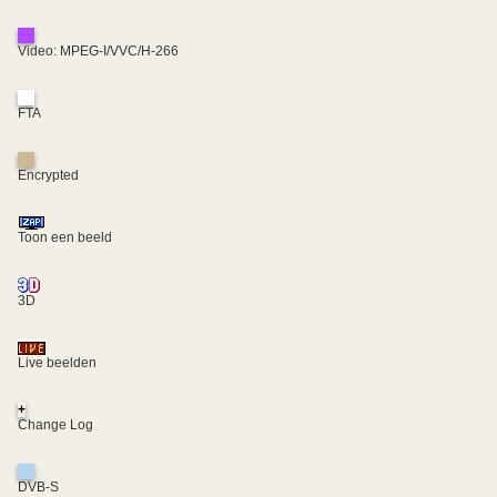
Video: MPEG-I/VVC/H-266
FTA
Encrypted
Toon een beeld
3D
Live beelden
+
Change Log
DVB-S