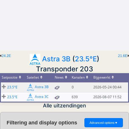
24.2E
21.6E
Astra 3B
(
23.5°E
)
Transponder 203
Satpositie
Sateliet
News
Kanalen
Bijgewerkt
Astra 3B
23.5°E
0
2026-05-24 00:44
Astra 3C
23.5°E
639
2026-08-07 11:52
Alle uitzendingen
Filtering and display options
Advanced options
▼