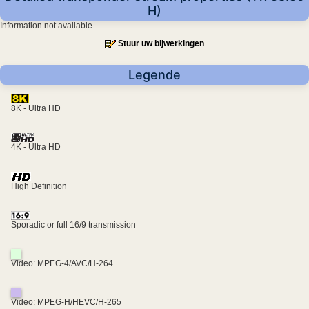
H)
Information not available
Stuur uw bijwerkingen
Legende
8K - Ultra HD
4K - Ultra HD
High Definition
Sporadic or full 16/9 transmission
Video: MPEG-4/AVC/H-264
Video: MPEG-H/HEVC/H-265