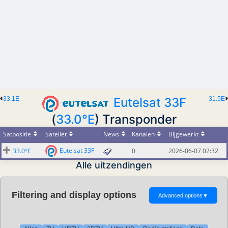
33.1E
Eutelsat 33F
31.5E
(
33.0°E
) Transponder
Satpositie
Sateliet
News
Kanalen
Bijgewerkt
Eutelsat 33F
33.0°E
0
2026-06-07 02:32
Alle uitzendingen
Filtering and display options
Advanced options
▼