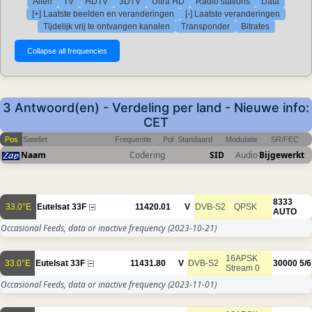
Allen
TV
HDTV
3DTV
Ultra HD
Radio stations
Data
[+] Laatste beelden en veranderingen
[-] Laatste veranderingen
Tijdelijk vrij te ontvangen kanalen
Transponder
Bitrates
3 Antwoord(en) - Verdeling per land - Nieuwe info:
CET
Pos
Sateliet
Frequentie
Pol
Standaard
Modulatie
SR/FEC
Naam
Codering
SID
Audio
Bijgewerkt
8333
33.0°E
Eutelsat 33F
11420.01
V
DVB-S2
QPSK
AUTO
Occasional Feeds, data or inactive frequency
(2023-10-21)
16APSK
33.0°E
Eutelsat 33F
11431.80
V
DVB-S2
30000
5/6
Stream 0
Occasional Feeds, data or inactive frequency
(2023-11-01)