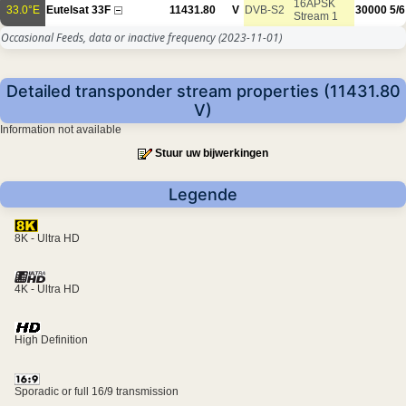
16APSK
33.0°E
Eutelsat 33F
11431.80
V
DVB-S2
30000
5/6
Stream 1
Occasional Feeds, data or inactive frequency
(2023-11-01)
Detailed transponder stream properties (11431.80
V)
Information not available
Stuur uw bijwerkingen
Legende
8K - Ultra HD
4K - Ultra HD
High Definition
Sporadic or full 16/9 transmission