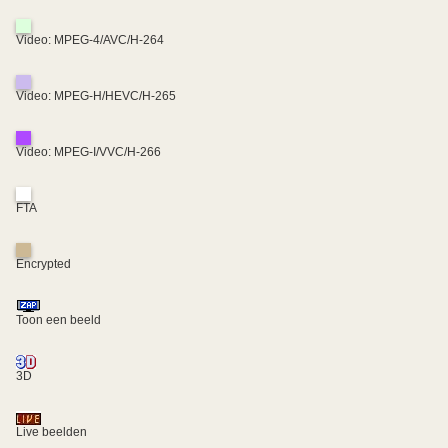
Video: MPEG-4/AVC/H-264
Video: MPEG-H/HEVC/H-265
Video: MPEG-I/VVC/H-266
FTA
Encrypted
Toon een beeld
3D
Live beelden