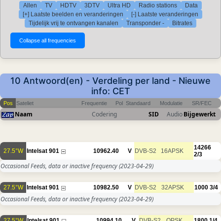
Allen
TV
HDTV
3DTV
Ultra HD
Radio stations
Data
[+] Laatste beelden en veranderingen
[-] Laatste veranderingen
Tijdelijk vrij te ontvangen kanalen
Transponder -
Bitrates
10 Antwoord(en) - Verdeling per land - Nieuwe
info: CET
Pos
Sateliet
Frequentie
Pol
Standaard
Modulatie
SR/FEC
Naam
Codering
SID
Audio
Bijgewerkt
14266
27.5°W
Intelsat 901
10962.40
V
DVB-S2
16APSK
2/3
Occasional Feeds, data or inactive frequency
(2023-04-29)
27.5°W
Intelsat 901
10982.50
V
DVB-S2
32APSK
1000
3/4
Occasional Feeds, data or inactive frequency
(2023-04-29)
27.5°W
Intelsat 901
10994.10
V
DVB-S2
QPSK
1800
1/4