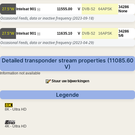
34286
27.5°W
Intelsat 901
11555.00
V
DVB-S2
64APSK
None
Occasional Feeds, data or inactive frequency
(2023-09-18)
34286
27.5°W
Intelsat 901
11635.10
V
DVB-S2
16APSK
5/6
Occasional Feeds, data or inactive frequency
(2023-04-29)
Detailed transponder stream properties (11085.60
V)
Information not available
Stuur uw bijwerkingen
Legende
8K - Ultra HD
4K - Ultra HD