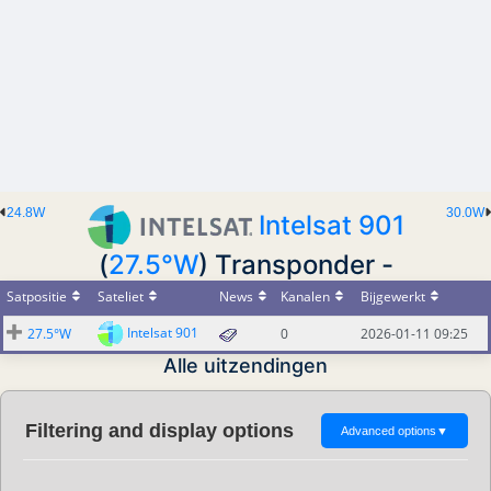
24.8W
30.0W
Intelsat 901
(
27.5°W
) Transponder -
Satpositie
Sateliet
News
Kanalen
Bijgewerkt
Intelsat 901
27.5°W
0
2026-01-11 09:25
Alle uitzendingen
Filtering and display options
Advanced options
▼