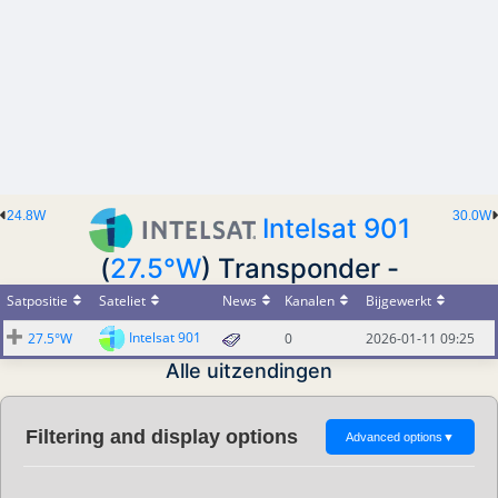
24.8W
30.0W
Intelsat 901
(
27.5°W
) Transponder -
Satpositie
Sateliet
News
Kanalen
Bijgewerkt
Intelsat 901
27.5°W
0
2026-01-11 09:25
Alle uitzendingen
Filtering and display options
Advanced options
▼