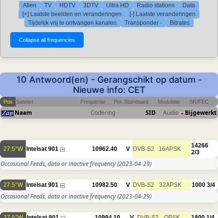
Allen
TV
HDTV
3DTV
Ultra HD
Radio stations
Data
[+] Laatste beelden en veranderingen
[-] Laatste veranderingen
Tijdelijk vrij te ontvangen kanalen
Transponder -
Bitrates
10 Antwoord(en) - Gerangschikt op datum -
Nieuwe info: CET
Pos
Sateliet
Frequentie
Pol
Standaard
Modulatie
SR/FEC
Naam
Codering
SID
Audio
Bijgewerkt
14266
27.5°W
Intelsat 901
10962.40
V
DVB-S2
16APSK
2/3
Occasional Feeds, data or inactive frequency
(2023-04-29)
27.5°W
Intelsat 901
10982.50
V
DVB-S2
32APSK
1000
3/4
Occasional Feeds, data or inactive frequency
(2023-04-29)
27.5°W
Intelsat 901
10994.10
V
DVB-S2
QPSK
1800
1/4