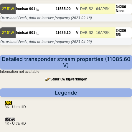
34286
27.5°W
Intelsat 901
11555.00
V
DVB-S2
64APSK
None
Occasional Feeds, data or inactive frequency
(2023-09-18)
34286
27.5°W
Intelsat 901
11635.10
V
DVB-S2
16APSK
5/6
Occasional Feeds, data or inactive frequency
(2023-04-29)
Detailed transponder stream properties (11085.60
V)
Information not available
Stuur uw bijwerkingen
Legende
8K - Ultra HD
4K - Ultra HD