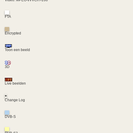
Video: MPEG-I/VVC/H-266
FTA
Encrypted
Toon een beeld
3D
Live beelden
+
Change Log
DVB-S