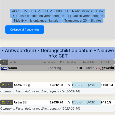
Allen
TV
HDTV
3DTV
Ultra HD
Radio stations
Data
[+] Laatste beelden en veranderingen
[-] Laatste veranderingen
Tijdelijk vrij te ontvangen kanalen
Transponder 20
Bitrates
7 Antwoord(en) - Gerangschikt op datum - Nieuwe
info: CET
Pos
Sateliet
Frequentie
Pol
Standaard
Modulatie
SR/FEC
Naam
Codering
SID
Audio
Bijgewerkt
23.5°E
Astra 3B
12632.50
V
DVB-S
QPSK
1490
3/4
Occasional Feeds, data or inactive frequency
(2024-01-14)
23.5°E
Astra 3B
12639.70
V
DVB-S
QPSK
941
1/2
Occasional Feeds, data or inactive frequency
(2025-02-10)