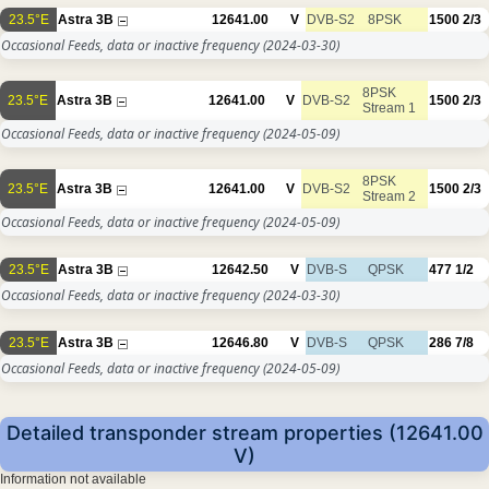
23.5°E
Astra 3B
12641.00
V
DVB-S2
8PSK
1500
2/3
Occasional Feeds, data or inactive frequency
(2024-03-30)
8PSK
23.5°E
Astra 3B
12641.00
V
DVB-S2
1500
2/3
Stream 1
Occasional Feeds, data or inactive frequency
(2024-05-09)
8PSK
23.5°E
Astra 3B
12641.00
V
DVB-S2
1500
2/3
Stream 2
Occasional Feeds, data or inactive frequency
(2024-05-09)
23.5°E
Astra 3B
12642.50
V
DVB-S
QPSK
477
1/2
Occasional Feeds, data or inactive frequency
(2024-03-30)
23.5°E
Astra 3B
12646.80
V
DVB-S
QPSK
286
7/8
Occasional Feeds, data or inactive frequency
(2024-05-09)
Detailed transponder stream properties (12641.00
V)
Information not available