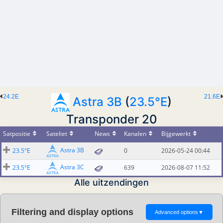
24.2E
21.6E
Astra 3B
(
23.5°E
)
Transponder 20
Satpositie
Sateliet
News
Kanalen
Bijgewerkt
Astra 3B
23.5°E
0
2026-05-24 00:44
Astra 3C
23.5°E
639
2026-08-07 11:52
Alle uitzendingen
Filtering and display options
Advanced options
▼