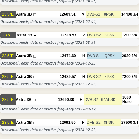
Occasional Feeds, data or inactive frequency
(2025-04-05)
23.5°E
Astra 3B
12609.51
V
DVB-S2
8PSK
14400
3/4
Occasional Feeds, data or inactive frequency
(2024-02-04)
23.5°E
Astra 3B
12618.53
V
DVB-S2
8PSK
7200
3/4
Occasional Feeds, data or inactive frequency
(2024-08-31)
23.5°E
Astra 3B
12674.60
H
DVB-S
QPSK
2930
3/4
Occasional Feeds, data or inactive frequency
(2024-12-25)
23.5°E
Astra 3B
12689.57
H
DVB-S2
8PSK
7200
3/4
Occasional Feeds, data or inactive frequency
(2022-12-03)
1000
23.5°E
Astra 3B
12690.30
H
DVB-S2
64APSK
None
Occasional Feeds, data or inactive frequency
(2023-04-12)
23.5°E
Astra 3B
12692.50
H
DVB-S2
8PSK
27500
3/4
Occasional Feeds, data or inactive frequency
(2024-02-03)