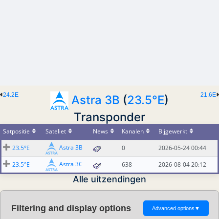
24.2E
21.6E
Astra 3B
(
23.5°E
)
Transponder
Satpositie
Sateliet
News
Kanalen
Bijgewerkt
Astra 3B
23.5°E
0
2026-05-24 00:44
Astra 3C
23.5°E
638
2026-08-04 20:12
Alle uitzendingen
Filtering and display options
Advanced options
▼