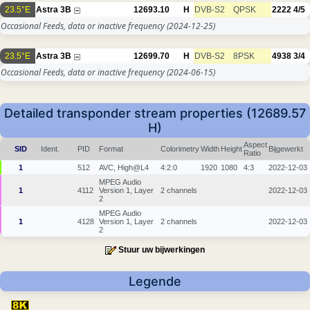
23.5°E
Astra 3B
12693.10
H
DVB-S2
QPSK
2222
4/5
Occasional Feeds, data or inactive frequency
(2024-12-25)
23.5°E
Astra 3B
12699.70
H
DVB-S2
8PSK
4938
3/4
Occasional Feeds, data or inactive frequency
(2024-06-15)
Detailed transponder stream properties (12689.57
H)
Aspect
SID
Ident.
PID
Format
Colorimetry
Width
Height
Bijgewerkt
Ratio
1
512
AVC, High@L4
4:2:0
1920
1080
4:3
2022-12-03
MPEG Audio
1
4112
Version 1, Layer
2 channels
2022-12-03
2
MPEG Audio
1
4128
Version 1, Layer
2 channels
2022-12-03
2
Stuur uw bijwerkingen
Legende