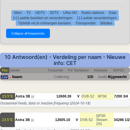
Allen
TV
HDTV
3DTV
Ultra HD
Radio stations
Data
[+] Laatste beelden en veranderingen
[-] Laatste veranderingen
Tijdelijk vrij te ontvangen kanalen
Transponder
Bitrates
10 Antwoord(en) - Verdeling per naam - Nieuwe
info: CET
Pos
Sateliet
Frequentie
Pol
Standaard
Modulatie
SR/FEC
Naam
Codering
SID
Audio
Bijgewerkt
23.5°E
Astra 3B
12600.30
V
DVB-S2
8PSK
7200
3/4
Occasional Feeds, data or inactive frequency
(2024-10-18)
QPSK
23.5°E
Astra 3B
12605.10
V
DVB-S2
Stream
34286
1/2
255