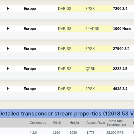
H
Europe
DVB-S2
8PSK
7200
3/4
H
Europe
DVB-S2
64APSK
1000
None
H
Europe
DVB-S2
8PSK
27500
3/4
H
Europe
DVB-S2
QPSK
2222
4/5
H
Europe
DVB-S2
8PSK
4938
3/4
Detailed transponder stream properties (12618.53 V
Frame rate
Colorimetry
Width
Height
Aspect Ratio
Sampling rate
4:2:0
1920
1080
1.778
25.000 FPS