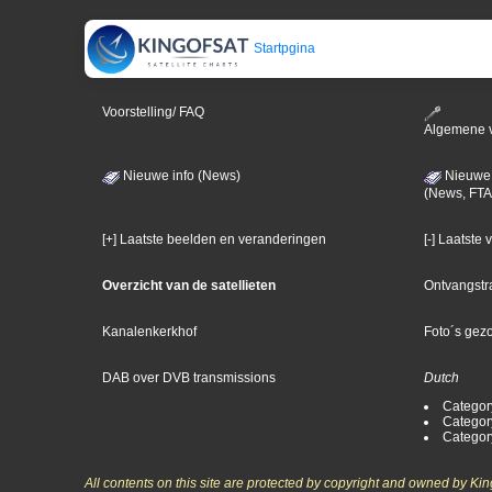
Startpgina
Voorstelling/ FAQ
Algemene 
Nieuwe info (News)
Nieuwe 
(News, FTA
[+] Laatste beelden en veranderingen
[-] Laatste
Overzicht van de satellieten
Ontvangstr
Kanalenkerkhof
Foto´s gez
DAB over DVB transmissions
Dutch
Categor
Categor
Categor
All contents on this site are protected by copyright and owned by Ki