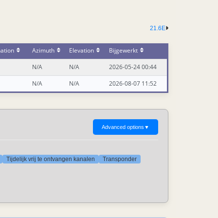
21.6E
ation
Azimuth
Elevation
Bijgewerkt
N/A
N/A
2026-05-24 00:44
N/A
N/A
2026-08-07 11:52
Advanced options
▼
Tijdelijk vrij te ontvangen kanalen
Transponder