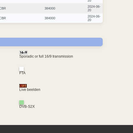
20
2024-06-
CBR
384000
20
2024-06-
CBR
384000
20
Sporadic or full 16/9 transmission
FTA
Live beelden
DVB-S2X