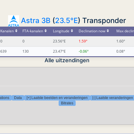
Astra 3B
(
23.5°E
) Transponder
Kanalen
FTA-kanalen
Longitude
Declination now
Max declin
0
0
23.56°E
1.59°
1.60°
639
130
23.47°E
-0.06°
0.08°
Alle uitzendingen
ations
Data
[+] Laatste beelden en veranderingen
[-] Laatste veranderingen
Bitrates