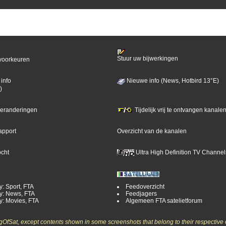
Stuur uw bijwerkingen
voorkeuren
info
Nieuwe info (News, Hotbird 13°E)
)
 veranderingen
Tijdelijk vrij te ontvangen kanalen
apport
Overzicht van de kanalen
ocht
Ultra High Definition TV Channel
y: Sport, FTA
Feedoverzicht
y: News, FTA
Feedjagers
y: Movies, FTA
Algemeen FTA satelietforum
ngOfSat, except contents shown in some screenshots that belong to their respective 