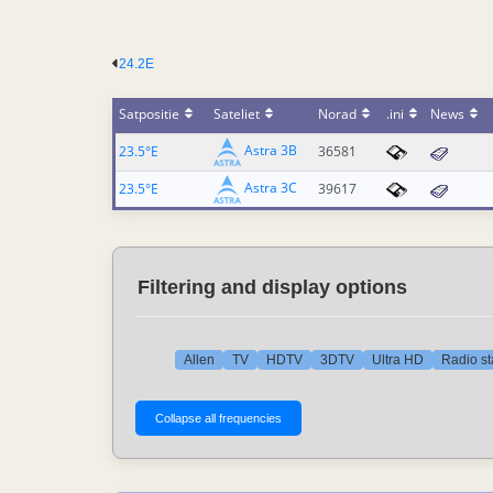
24.2E
Satpositie
Sateliet
Norad
.ini
News
Astra 3B
23.5°E
36581
Astra 3C
23.5°E
39617
Filtering and display options
Allen
TV
HDTV
3DTV
Ultra HD
Radio st