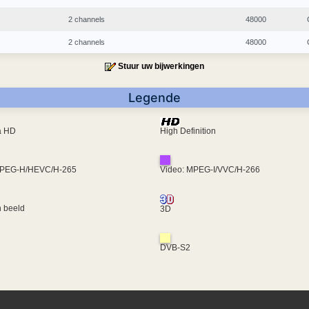
2 channels
48000
2 channels
48000
Stuur uw bijwerkingen
Legende
ra HD
High Definition
MPEG-H/HEVC/H-265
Video: MPEG-I/VVC/H-266
 beeld
3D
DVB-S2