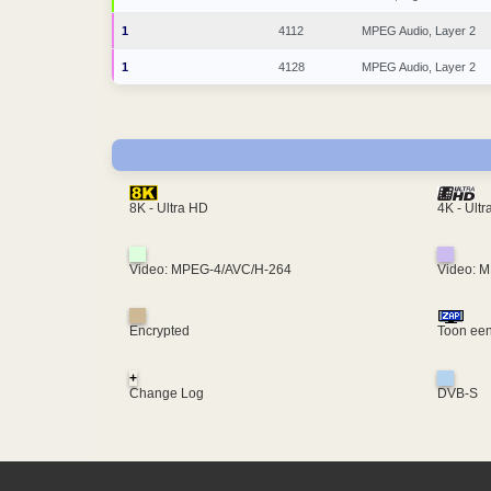
1
4112
MPEG Audio, Layer 2
1
4128
MPEG Audio, Layer 2
4K - Ult
8K - Ultra HD
Video: MPEG-4/AVC/H-264
Video: 
Encrypted
Toon een
+
Change Log
DVB-S