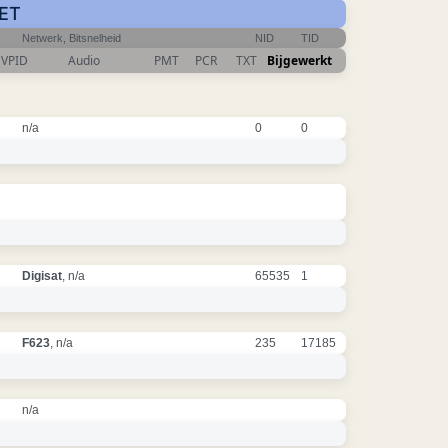
CET
Netwerk, Bitsnelheid
NID
TID
VPID
Audio
PMT
PCR
TXT
Bijgewerkt
n/a
0
0
Digisat
, n/a
65535
1
F623
, n/a
235
17185
n/a