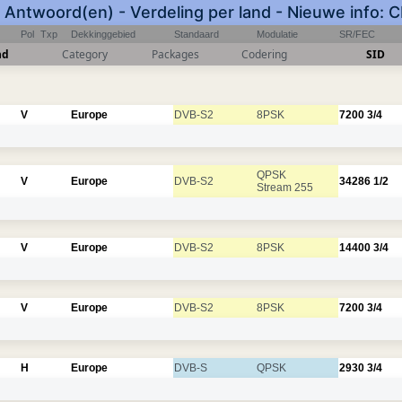
 Antwoord(en) - Verdeling per land - Nieuwe info: 
Pol
Txp
Dekkinggebied
Standaard
Modulatie
SR/FEC
nd
Category
Packages
Codering
SID
V
Europe
DVB-S2
8PSK
7200
3/4
QPSK
V
Europe
DVB-S2
34286
1/2
Stream 255
V
Europe
DVB-S2
8PSK
14400
3/4
V
Europe
DVB-S2
8PSK
7200
3/4
H
Europe
DVB-S
QPSK
2930
3/4