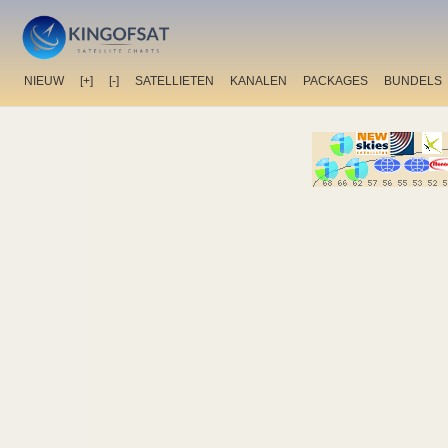
NIEUW
[+]
[-]
SATELLIETEN
KANALEN
PACKAGES
BUNDELS