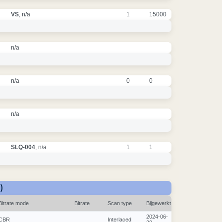
VS
, n/a
1
15000
n/a
n/a
0
0
n/a
SLQ-004
, n/a
1
1
)
Bitrate mode
Bitrate
Scan type
Bijgewerkt
2024-06-
CBR
Interlaced