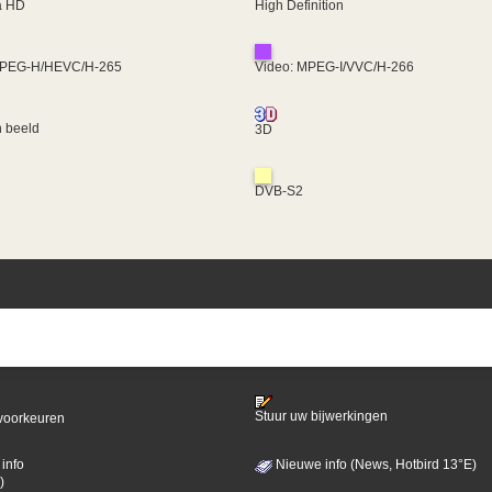
ra HD
High Definition
MPEG-H/HEVC/H-265
Video: MPEG-I/VVC/H-266
 beeld
3D
DVB-S2
Stuur uw bijwerkingen
voorkeuren
info
Nieuwe info (News, Hotbird 13°E)
)