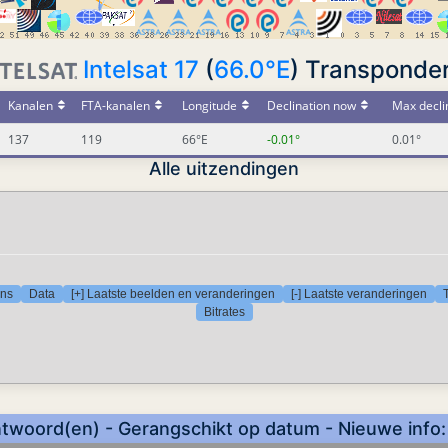
Intelsat 17
(
66.0°E
) Transponde
Kanalen
FTA-kanalen
Longitude
Declination now
Max decli
137
119
66°E
-0.01°
0.01°
Alle uitzendingen
ons
Data
[+] Laatste beelden en veranderingen
[-] Laatste veranderingen
Bitrates
twoord(en) - Gerangschikt op datum - Nieuwe info