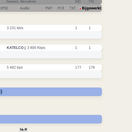
Netwerk, Bitsnelheid
NID
TID
VPID
Audio
PMT
PCR
TXT
Bijgewerkt
3 231 kb/s
1
1
KATELCO |
, 3 800 Kbps
1
1
5 482 bps
177
176
)