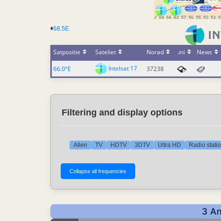
68.5E
Satpositie
Sateliet
Norad
.ini
News
Intelsat 17
66.0°E
37238
Filtering and display options
Allen
TV
HDTV
3DTV
Ultra HD
Radio stati
3 An