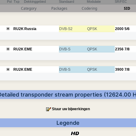
Pol
Txp
Dekkinggebied
Standaard
Modulatie
SR/FEC
Category
Packages
Codering
SID
H
RU2K
Russia
DVB-S2
QPSK
2000
5/6
H
RU2K
EME
DVB-S
QPSK
2356
7/8
H
RU2K
EME
DVB-S
QPSK
3900
7/8
Detailed transponder stream properties (12624.00 H
Stuur uw bijwerkingen
Legende