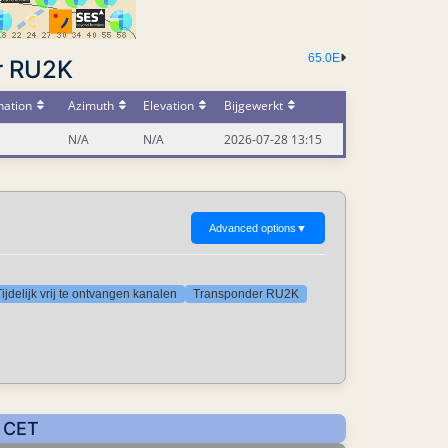
65.0E
r RU2K
nation
Azimuth
Elevation
Bijgewerkt
N/A
N/A
2026-07-28 13:15
Advanced options
▼
Tijdelijk vrij te ontvangen kanalen
Transponder RU2K
: CET