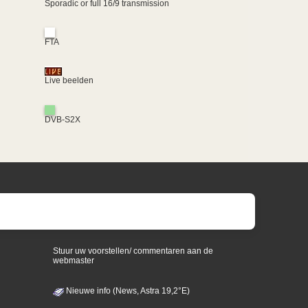
Sporadic or full 16/9 transmission
FTA
Live beelden
DVB-S2X
Stuur uw voorstellen/ commentaren aan de
webmaster
Nieuwe info (News, Astra 19,2°E)