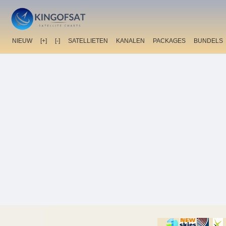
NIEUW
[+]
[-]
SATELLIETEN
KANALEN
PACKAGES
BUNDELS