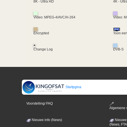
4K - Ult
8K - Ultra HD
Video: MPEG-4/AVC/H-264
Video: 
Encrypted
Toon een
+
Change Log
DVB-S
Startpgina
Voorstelling/ FAQ
Algemene 
Nieuwe info (News)
Nieuwe 
(News, FTA