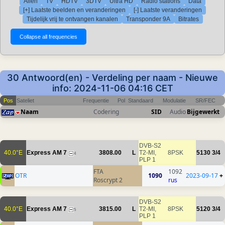
Allen
TV
HDTV
3DTV
Ultra HD
Radio stations
Data
[+] Laatste beelden en veranderingen
[-] Laatste veranderingen
Tijdelijk vrij te ontvangen kanalen
Transponder 9A
Bitrates
30 Antwoord(en) - Verdeling per naam - Nieuwe
info: 2024-11-06 04:16 CET
Pos
Sateliet
Frequentie
Pol
Standaard
Modulatie
SR/FEC
Naam
Codering
SID
Audio
Bijgewerkt
DVB-S2
40.0°E
Express AM 7
3808.00
L
T2-MI,
8PSK
5130
3/4
4
PLP 1
FTA
1092
OTR
1090
2023-09-17
+
Roscrypt 2
rus
DVB-S2
40.0°E
Express AM 7
3815.00
L
T2-MI,
8PSK
5120
3/4
5
PLP 1