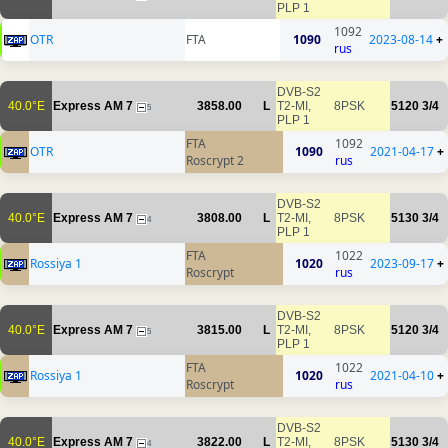
PLP 1
1092
OTR
FTA
1090
2023-08-14
+
rus
DVB-S2
40.0°E
Express AM 7
3858.00
L
T2-MI,
8PSK
5120
3/4
5
PLP 1
FTA
1092
OTR
1090
2021-04-17
+
Roscrypt 2
rus
DVB-S2
40.0°E
Express AM 7
3808.00
L
T2-MI,
8PSK
5130
3/4
4
PLP 1
FTA
1022
Rossiya 1
1020
2023-09-17
+
Roscrypt
rus
DVB-S2
40.0°E
Express AM 7
3815.00
L
T2-MI,
8PSK
5120
3/4
5
PLP 1
FTA
1022
Rossiya 1
1020
2021-04-10
+
Roscrypt
rus
DVB-S2
40.0°E
Express AM 7
3822.00
L
T2-MI,
8PSK
5130
3/4
4