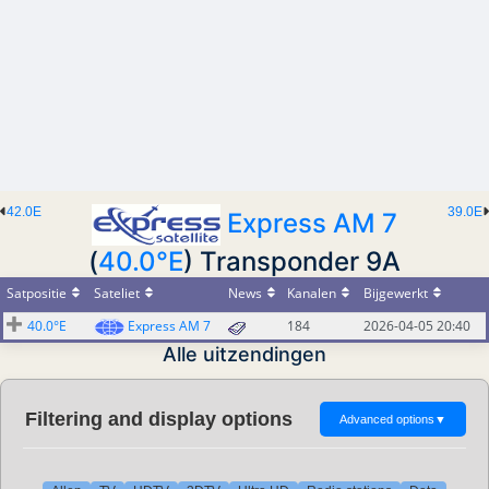
42.0E
39.0E
Express AM 7
(
40.0°E
) Transponder 9A
Satpositie
Sateliet
News
Kanalen
Bijgewerkt
40.0°E
Express AM 7
184
2026-04-05 20:40
Alle uitzendingen
Filtering and display options
Advanced options
▼