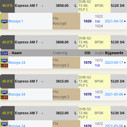
DVB-S2
40.0°E
Express AM 7
3858.00
L
T2-MI,
8PSK
5120
3/4
5
PLP 1
1022
FTA
Rossiya 1
1020
rus
2021-04-10
+
Roscrypt
1024
DVB-S2
40.0°E
Express AM 7
3808.00
L
T2-MI,
8PSK
5130
3/4
4
PLP 1
Naam
Codering
SID
Audio
Bijgewerkt
FTA
1072
Rossiya 24
1070
2023-09-17
+
Roscrypt 2
rus
DVB-S2
40.0°E
Express AM 7
3815.00
L
T2-MI,
8PSK
5120
3/4
5
PLP 1
FTA
1072
Rossiya 24
1070
2021-05-06
+
Roscrypt 2
rus
DVB-S2
40.0°E
Express AM 7
3822.00
L
T2-MI,
8PSK
5130
3/4
4
PLP 1
FTA
1072
Rossiya 24
1070
2021-05-06
+