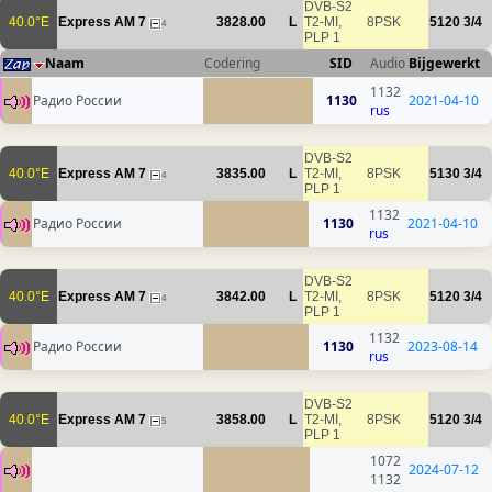
DVB-S2
40.0°E
Express AM 7
3828.00
L
T2-MI,
8PSK
5120
3/4
4
PLP 1
Naam
Codering
SID
Audio
Bijgewerkt
1132
Радио России
1130
2021-04-10
rus
DVB-S2
40.0°E
Express AM 7
3835.00
L
T2-MI,
8PSK
5130
3/4
4
PLP 1
1132
Радио России
1130
2021-04-10
rus
DVB-S2
40.0°E
Express AM 7
3842.00
L
T2-MI,
8PSK
5120
3/4
4
PLP 1
1132
Радио России
1130
2023-08-14
rus
DVB-S2
40.0°E
Express AM 7
3858.00
L
T2-MI,
8PSK
5120
3/4
5
PLP 1
1072
2024-07-12
1132