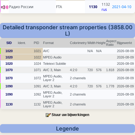
1132
Радио России
FTA
1130
2021-04-10
rus
Detailed transponder stream properties (3858.00
L)
Aspect
SID
Ident.
PID
Format
Colorimetry
Width
Height
Bijgewerkt
Ratio
1020
1021
AVC
N/A
N/A
2026-08-09
1020
1022
MPEG Audio
2026-08-09
1020
1024
Teletext Subtitle
2026-08-09
1070
1071
AVC 3, Main
4:2:0
720
576
1.818
2026-08-09
MPEG Audio,
1070
1072
2 channels
2026-08-09
Layer 2
1090
1091
AVC 3, Main
4:2:0
720
576
1.778
2026-08-09
MPEG Audio,
1090
1092
2 channels
2026-08-09
Layer 2
MPEG Audio,
1130
1132
2 channels
2026-08-09
Layer 2
Stuur uw bijwerkingen
Legende