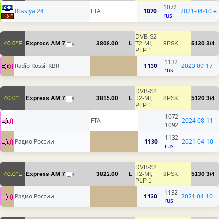
1072
Rossiya 24
FTA
1070
2021-04-10
+
rus
DVB-S2
40.0°E
Express AM 7
3808.00
L
T2-MI,
8PSK
5130
3/4
4
PLP 1
1132
Radio Rossii KBR
1130
2023-09-17
rus
DVB-S2
40.0°E
Express AM 7
3815.00
L
T2-MI,
8PSK
5120
3/4
5
PLP 1
1072
FTA
2024-08-11
1092
1132
Радио России
1130
2021-04-10
rus
DVB-S2
40.0°E
Express AM 7
3822.00
L
T2-MI,
8PSK
5130
3/4
4
PLP 1
1132
Радио России
1130
2021-04-10
rus