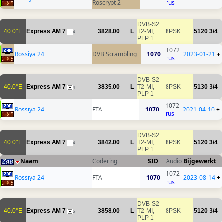
Roscrypt 2
rus
DVB-S2
40.0°E
Express AM 7
3828.00
L
T2-MI,
8PSK
5120
3/4
4
PLP 1
1072
Rossiya 24
DVB Scrambling
1070
2023-01-21
+
rus
DVB-S2
40.0°E
Express AM 7
3835.00
L
T2-MI,
8PSK
5130
3/4
4
PLP 1
1072
Rossiya 24
FTA
1070
2021-04-10
+
rus
DVB-S2
40.0°E
Express AM 7
3842.00
L
T2-MI,
8PSK
5120
3/4
4
PLP 1
Naam
Codering
SID
Audio
Bijgewerkt
1072
Rossiya 24
FTA
1070
2023-08-14
+
rus
DVB-S2
40.0°E
Express AM 7
3858.00
L
T2-MI,
8PSK
5120
3/4
5
PLP 1