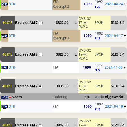
FTA
1092
OTR
1090
2021-04-24
+
Roscrypt 2
rus
DVB-S2
40.0°E
Express AM 7
3822.00
L
T2-MI,
8PSK
5130
3/4
4
PLP 1
FTA
1092
OTR
1090
2021-04-17
+
Roscrypt 2
rus
DVB-S2
40.0°E
Express AM 7
3828.00
L
T2-MI,
8PSK
5120
3/4
4
PLP 1
1092
OTR
FTA
1090
2024-11-06
+
rus
DVB-S2
40.0°E
Express AM 7
3835.00
L
T2-MI,
8PSK
5130
3/4
4
PLP 1
Naam
Codering
SID
Audio
Bijgewerkt
1092
OTR
FTA
1090
2021-04-10
+
rus
DVB-S2
40.0°E
Express AM 7
3842.00
L
T2-MI,
8PSK
5120
3/4
4