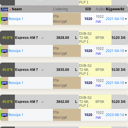
PLP 1
Naam
Codering
SID
Audio
Bijgewerkt
FTA
1022
Rossiya 1
1020
2021-04-10
+
Roscrypt
rus
DVB-S2
40.0°E
Express AM 7
3828.00
L
T2-MI,
8PSK
5120
3/4
4
PLP 1
FTA
1022
Rossiya 1
1020
2021-04-10
+
Roscrypt
rus
DVB-S2
40.0°E
Express AM 7
3835.00
L
T2-MI,
8PSK
5130
3/4
4
PLP 1
FTA
1022
Rossiya 1
1020
2021-04-10
+
Roscrypt
rus
DVB-S2
40.0°E
Express AM 7
3842.00
L
T2-MI,
8PSK
5120
3/4
4
PLP 1
FTA
1022
Rossiya 1
1020
2023-08-14
+
Roscrypt
rus