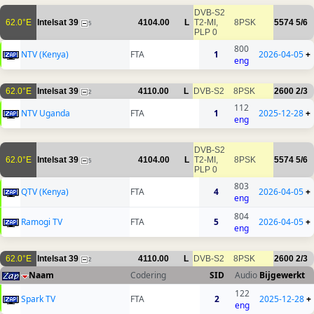
DVB-S2
62.0°E
Intelsat 39
4104.00
L
T2-MI,
8PSK
5574
5/6
5
PLP 0
800
NTV (Kenya)
FTA
1
2026-04-05
+
eng
62.0°E
Intelsat 39
4110.00
L
DVB-S2
8PSK
2600
2/3
2
112
NTV Uganda
FTA
1
2025-12-28
+
eng
DVB-S2
62.0°E
Intelsat 39
4104.00
L
T2-MI,
8PSK
5574
5/6
5
PLP 0
803
QTV (Kenya)
FTA
4
2026-04-05
+
eng
804
Ramogi TV
FTA
5
2026-04-05
+
eng
62.0°E
Intelsat 39
4110.00
L
DVB-S2
8PSK
2600
2/3
2
Naam
Codering
SID
Audio
Bijgewerkt
122
Spark TV
FTA
2
2025-12-28
+
eng