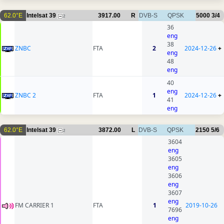
62.0°E
Intelsat 39
3917.00
R
DVB-S
QPSK
5000
3/4
2
36
eng
38
ZNBC
FTA
2
2024-12-26
+
eng
48
eng
40
eng
ZNBC 2
FTA
1
2024-12-26
+
41
eng
62.0°E
Intelsat 39
3872.00
L
DVB-S
QPSK
2150
5/6
2
3604
eng
3605
eng
3606
eng
3607
eng
FM CARRIER 1
FTA
1
2019-10-26
7696
eng