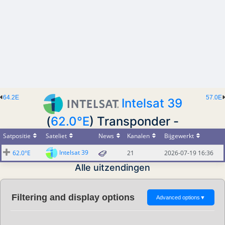
64.2E
57.0E
Intelsat 39
(
62.0°E
) Transponder -
Satpositie
Sateliet
News
Kanalen
Bijgewerkt
Intelsat 39
62.0°E
21
2026-07-19 16:36
Alle uitzendingen
Filtering and display options
Advanced options
▼