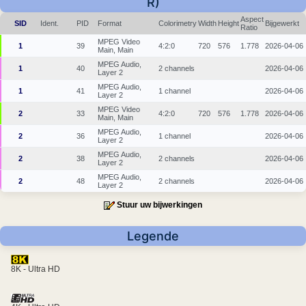
R)
Aspect
SID
Ident.
PID
Format
Colorimetry
Width
Height
Bijgewerkt
Ratio
MPEG Video
1
39
4:2:0
720
576
1.778
2026-04-06
Main, Main
MPEG Audio,
1
40
2 channels
2026-04-06
Layer 2
MPEG Audio,
1
41
1 channel
2026-04-06
Layer 2
MPEG Video
2
33
4:2:0
720
576
1.778
2026-04-06
Main, Main
MPEG Audio,
2
36
1 channel
2026-04-06
Layer 2
MPEG Audio,
2
38
2 channels
2026-04-06
Layer 2
MPEG Audio,
2
48
2 channels
2026-04-06
Layer 2
Stuur uw bijwerkingen
Legende
8K - Ultra HD