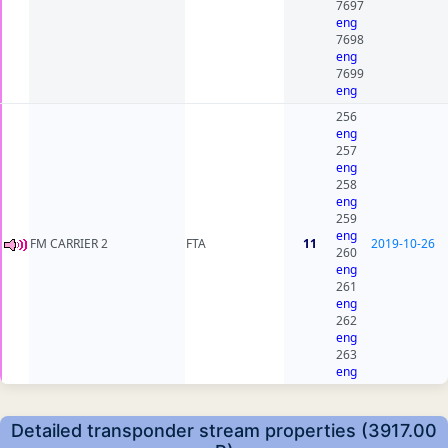
7697
eng
7698
eng
7699
eng
256
eng
257
eng
258
eng
259
eng
FM CARRIER 2
FTA
11
2019-10-26
260
eng
261
eng
262
eng
263
eng
Detailed transponder stream properties (3917.00