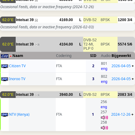
Occasional Feeds, data or inactive frequency
(2024-12-26)
62.0°E
Intelsat 39
4169.00
L
DVB-S2
8PSK
1200
3/4
Occasional Feeds, data or inactive frequency
(2026-02-03)
DVB-S2
62.0°E
Intelsat 39
4104.00
L
T2-MI,
8PSK
5574
5/6
5
PLP 0
Naam
Codering
SID
Audio
Bijgewerkt
801
Citizen TV
FTA
2
2026-04-05
+
eng
802
Inoroo TV
FTA
3
2026-04-05
+
eng
62.0°E
Intelsat 39
3940.00
L
DVB-S2
8PSK
2083
3/4
1
256
eng
257
NTV (Kenya)
FTA
1
2024-12-26
+
258