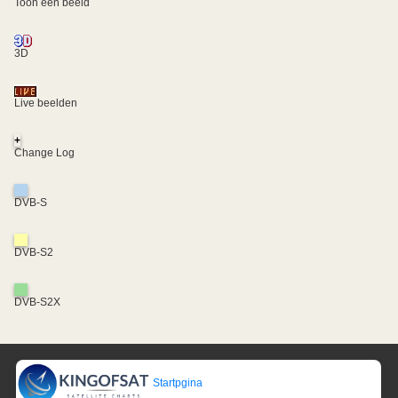
Toon een beeld
3D
Live beelden
+
Change Log
DVB-S
DVB-S2
DVB-S2X
Startpgina