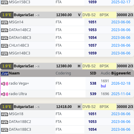
MSGn15BC3
FTA
1059
2025-02-17
1.9°E
BulgariaSat
12360.00
V
DVB-S2
8PSK
30000
2/3
6
MSGn14
FTA
1051
2023-06-06
DATAn14BC2
FTA
1053
2023-06-06
DATAn14BC3
FTA
1054
2023-06-06
CHLn14BC3
FTA
1057
2023-06-06
MSGn14BC3
FTA
1059
2023-06-06
1.9°E
BulgariaSat
12380.00
H
DVB-S2
8PSK
30000
2/3
6
Naam
Codering
SID
Audio
Bijgewerkt
1691
radio Vega+
FTA
538
2026-02-18
bul
radio Ultra
FTA
539
1696
2025-11-04
1.9°E
BulgariaSat
12418.00
H
DVB-S2
8PSK
30000
2/3
5
MSGn18
FTA
1051
2023-06-06
DATAn18BC2
FTA
1053
2023-06-06
DATAn18BC3
FTA
1054
2023-06-06