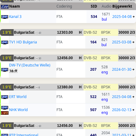
Naam
Codering
SID
Audio
Bijgewerkt
1671
Kanal 3
FTA
534
2025-04-08
+
bul
1.9°E
BulgariaSat
12303.00
H
DVB-S2
8PSK
30000
2/3
10
821
TV1 HD Bulgaria
FTA
164
2025-03-08
+
bul
1.9°E
BulgariaSat
12456.00
H
DVB-S2
8PSK
30000
2/3
10
DW-TV (Deutsche Welle)
528
FTA
207
2024-01-30
+
eng
1.9°E
BulgariaSat
12380.00
H
DVB-S2
8PSK
30000
2/3
6
1611
ERT World
FTA
522
2025-04-08
+
eng
1536
NHK World
FTA
507
2026-02-13
+
eng
1.9°E
BulgariaSat
12456.00
H
DVB-S2
8PSK
30000
2/3
10
2034
RTP International
FTA
440
2021-03-11
+