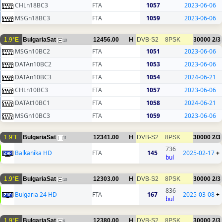
CHLn18BC3
FTA
1057
2023-06-06
MSGn18BC3
FTA
1059
2023-06-06
1.9°E
BulgariaSat
12456.00
H
DVB-S2
8PSK
30000
2/3
10
MSGn10BC2
FTA
1051
2023-06-06
DATAn10BC2
FTA
1053
2023-06-06
DATAn10BC3
FTA
1054
2024-06-21
CHLn10BC3
FTA
1057
2023-06-06
DATAt10BC1
FTA
1058
2024-06-21
MSGn10BC3
FTA
1059
2023-06-06
1.9°E
BulgariaSat
12341.00
H
DVB-S2
8PSK
30000
2/3
11
736
Balkanika HD
FTA
145
2025-02-17
+
bul
1.9°E
BulgariaSat
12303.00
H
DVB-S2
8PSK
30000
2/3
10
836
Bulgaria 24 HD
FTA
167
2025-03-08
+
bul
1.9°E
BulgariaSat
12380.00
H
DVB-S2
8PSK
30000
2/3
6