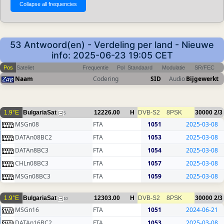
53 Antwoord(en) - Verdeling per land - Nieuwe
info: 2025-06-23 19:05 CET
Pos
Sateliet
Frequentie
Pol
Standaard
Modulatie
SR/FEC
Naam
Codering
SID
Audio
Bijgewerkt
1.9°E
BulgariaSat
12226.00
H
DVB-S2
8PSK
30000
2/3
5
MSGn08
FTA
1051
2025-03-08
DATAn08BC2
FTA
1053
2025-03-08
DATAn8BC3
FTA
1054
2025-03-08
CHLn08BC3
FTA
1057
2025-03-08
MSGn08BC3
FTA
1059
2025-03-08
1.9°E
BulgariaSat
12303.00
H
DVB-S2
8PSK
30000
2/3
10
MSGn16
FTA
1051
2024-06-21
DATAn16BC2
FTA
1053
2025-03-08