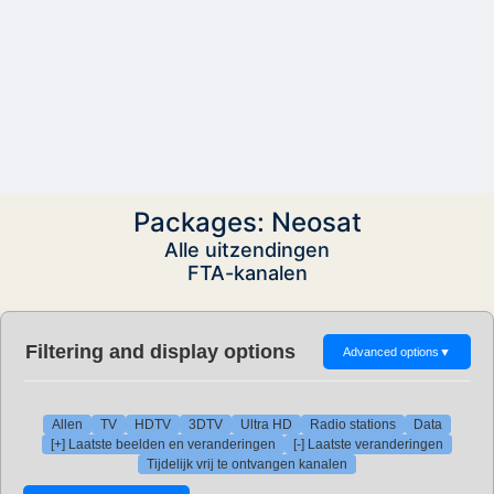
Packages: Neosat
Alle uitzendingen
FTA-kanalen
Filtering and display options
Advanced options
▼
Allen
TV
HDTV
3DTV
Ultra HD
Radio stations
Data
[+] Laatste beelden en veranderingen
[-] Laatste veranderingen
Tijdelijk vrij te ontvangen kanalen