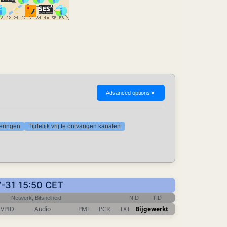
Advanced options
▼
deringen
Tijdelijk vrij te ontvangen kanalen
7-31 15:50 CET
Netwerk, Bitsnelheid
NID
TID
VPID
Audio
PMT
PCR
TXT
Bijgewerkt