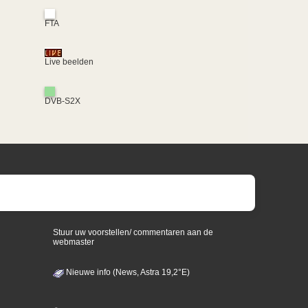
FTA
Live beelden
DVB-S2X
Stuur uw voorstellen/ commentaren aan de
webmaster
Nieuwe info (News, Astra 19,2°E)