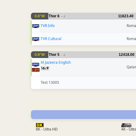
0.8°W
Thor 6
11823.40
2
TVR Info
Roma
TVR Cultural
Roma
0.8°W
Thor 5
12418.00
2
Al Jazeera English
Qata
Test 13005
4K - Ult
8K - Ultra HD