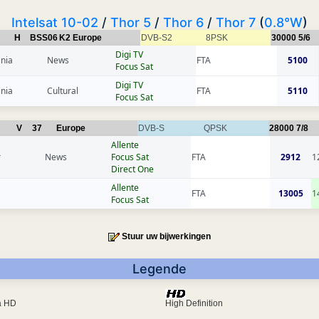
Intelsat 10-02
/
Thor 5
/
Thor 6
/
Thor 7
(
0.8°W
)
H
BSS06
K2 Europe
DVB-S2
8PSK
30000
5/6
Digi TV
nia
News
FTA
5100
Focus Sat
Digi TV
nia
Cultural
FTA
5110
Focus Sat
V
37
Europe
DVB-S
QPSK
28000
7/8
Allente
r
News
Focus Sat
FTA
2912
1
Direct One
Allente
FTA
13005
1
Focus Sat
Stuur uw bijwerkingen
Legende
ra HD
High Definition