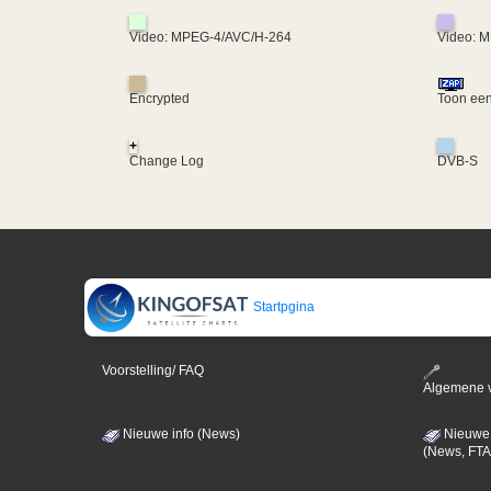
Video: MPEG-4/AVC/H-264
Video: 
Encrypted
Toon een
+
Change Log
DVB-S
Startpgina
Voorstelling/ FAQ
Algemene 
Nieuwe info (News)
Nieuwe 
(News, FTA