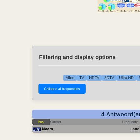
Filtering and display options
Allen
TV
HDTV
3DTV
Ultra HD
4 Antwoord(en
Pos
Sateliet
Frequentie
Naam
Land