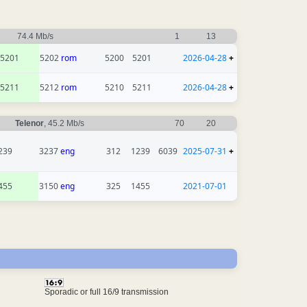
74.4 Mb/s
1
13
5201
5202
rom
5200
5201
2026-04-28
+
5211
5212
rom
5210
5211
2026-04-28
+
Telenor
, 45.2 Mb/s
70
20
239
3237
eng
312
1239
6039
2025-07-31
+
455
3150
eng
325
1455
2021-07-01
Sporadic or full 16/9 transmission