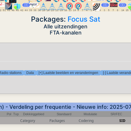
Packages:
Focus Sat
Alle uitzendingen
FTA-kanalen
Radio stations
Data
[+] Laatste beelden en veranderingen
[-] Laatste veran
) - Verdeling per frequentie - Nieuwe info: 2025-0
Pol
Txp
Dekkinggebied
Standaard
Modulatie
SR/FEC
Category
Packages
Codering
SID