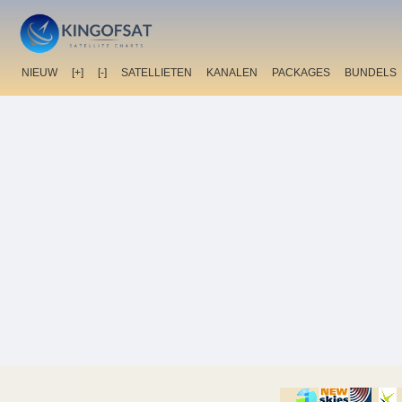
NIEUW
[+]
[-]
SATELLIETEN
KANALEN
PACKAGES
BUNDELS