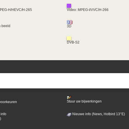
MPEG-H/HEVC/H-265
Video: MPEG-I/VVC/H-266
 beeld
3D
DVB-S2
Stuur uw bijwerkingen
voorkeuren
info
Nieuwe info (News, Hotbird 13°E)
)