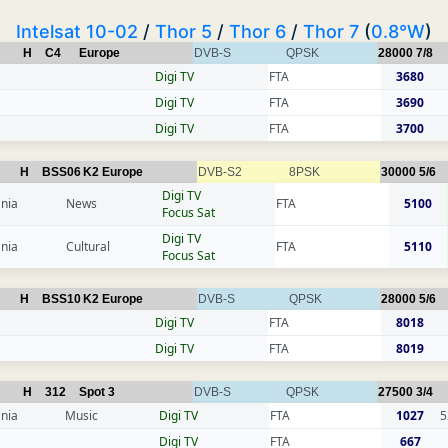
Intelsat 10-02
/
Thor 5
/
Thor 6
/
Thor 7
(
0.8°W
)
H
C4
Europe
DVB-S
QPSK
28000
7/8
Digi TV
FTA
3680
Digi TV
FTA
3690
Digi TV
FTA
3700
H
BSS06
K2 Europe
DVB-S2
8PSK
30000
5/6
Digi TV
nia
News
FTA
5100
Focus Sat
Digi TV
nia
Cultural
FTA
5110
Focus Sat
H
BSS10
K2 Europe
DVB-S
QPSK
28000
5/6
Digi TV
FTA
8018
Digi TV
FTA
8019
H
312
Spot 3
DVB-S
QPSK
27500
3/4
nia
Music
Digi TV
FTA
1027
5
Digi TV
FTA
667