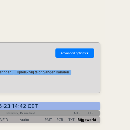
Advanced options
▼
deringen
Tijdelijk vrij te ontvangen kanalen
06-23 14:42 CET
Netwerk, Bitsnelheid
NID
TID
VPID
Audio
PMT
PCR
TXT
Bijgewerkt