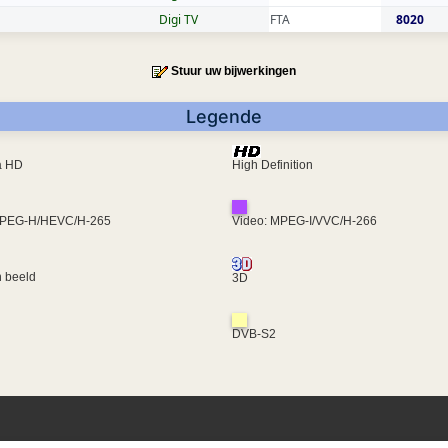
Digi TV
FTA
8020
Stuur uw bijwerkingen
Legende
ra HD
High Definition
MPEG-H/HEVC/H-265
Video: MPEG-I/VVC/H-266
 beeld
3D
DVB-S2