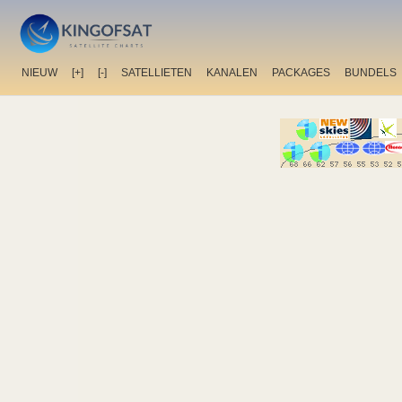
NIEUW
[+]
[-]
SATELLIETEN
KANALEN
PACKAGES
BUNDELS