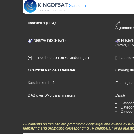
Startpgina
Voorstelling/ FAQ
Algemene 
Nieuwe info (News)
Nieuwe 
(News, FTA
[+] Laatste beelden en veranderingen
[-] Laatste
Overzicht van de satellieten
Ontvangstr
Kanalenkerkhof
Foto´s gez
DAB over DVB transmissions
Dutch
Categor
Categor
Categor
All contents on this site are protected by copyright and owned by Ki
identifying and promoting corresponding TV channels. For all questi