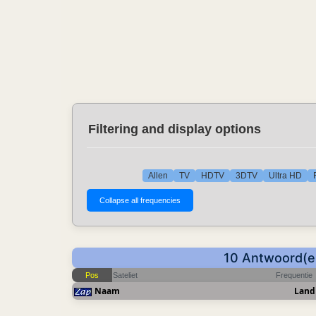
Filtering and display options
Allen
TV
HDTV
3DTV
Ultra HD
10 Antwoord(en
Pos
Sateliet
Frequentie
Naam
Land