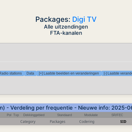
Packages:
Digi TV
Alle uitzendingen
FTA-kanalen
Radio stations
Data
[+] Laatste beelden en veranderingen
[-] Laatste veran
) - Verdeling per frequentie - Nieuwe info: 2025-
Pol
Txp
Dekkinggebied
Standaard
Modulatie
SR/FEC
Category
Packages
Codering
SID