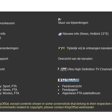
Stuur uw bijwerkingen
voorkeuren
info
Nieuwe info (News, Hotbird 13°E)
)
 veranderingen
Tijdelijk vrij te ontvangen kanalen
apport
Overzicht van de kanalen
ocht
Ultra High Definition TV Channel
y: Sport, FTA
Feedoverzicht
y: News, FTA
Feedjagers
y: Movies, FTA
Algemeen FTA satelietforum
ngOfSat, except contents shown in some screenshots that belong to their respective 
ons/remarks related to copyright, please contact KingOfSat webmaster.