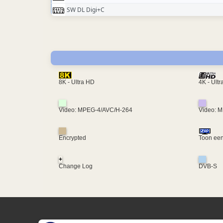
SW DL Digi+C
4K - Ult
8K - Ultra HD
Video: MPEG-4/AVC/H-264
Video: 
Encrypted
Toon een
+
Change Log
DVB-S