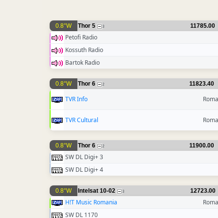
0.8°W
Thor 5
11785.00
3
Petofi Radio
Kossuth Radio
Bartok Radio
0.8°W
Thor 6
11823.40
2
TVR Info
Roma
TVR Cultural
Roma
0.8°W
Thor 6
11900.00
2
SW DL Digi+ 3
SW DL Digi+ 4
0.8°W
Intelsat 10-02
12723.00
3
H!T Music Romania
Roma
SW DL 1170