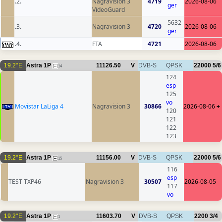
.2.
Nagravision 3
4719
2026-08-06
ger
VideoGuard
5632
.3.
Nagravision 3
4720
2026-08-06
ger
.4.
FTA
4721
2026-08-06
19.2°E
Astra 1P
11126.50
V
DVB-S
QPSK
22000
5/6
14
124
esp
125
vo
Movistar LaLiga 4
Nagravision 3
30866
2026-08-06
+
120
121
122
123
19.2°E
Astra 1P
11156.00
V
DVB-S
QPSK
22000
5/6
15
116
esp
TEST TXP46
Nagravision 3
30507
2026-08-05
117
vo
19.2°E
Astra 1P
11603.70
V
DVB-S
QPSK
2200
3/4
1