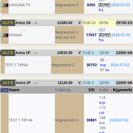
USHUAIA TV
Nagravision 3
9305
2026-07-05
fra
19.2°E
Astra 1N
12285.00
V
DVB-S2
8PSK
29700
2/3
40
237
Nagravision 3
Histoire
17037
2026-07-05
Viaccess 4.0
fra
19.2°E
Astra 1P
10935.50
V
DVB-S
QPSK
22000
5/6
14
96
TEST 1 TXP64
Nagravision 3
30753
esp
2026-07-02
97
vo
19.2°E
Astra 1P
11126.50
V
DVB-S
QPSK
22000
5/6
14
Naam
Codering
SID
Audio
Bijgewerkt
114
esp
115
cat
148
TEST 1 TXP 44
Nagravision 3
30861
2026-07-02
eus
149
gal