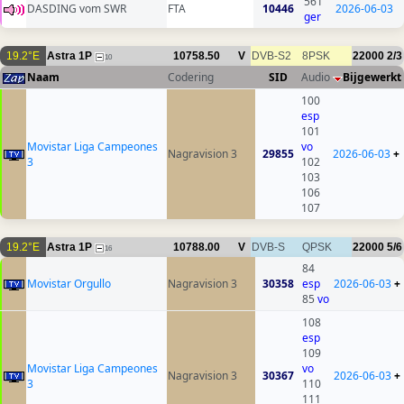
561
DASDING vom SWR
FTA
10446
2026-06-03
ger
19.2°E
Astra 1P
10758.50
V
DVB-S2
8PSK
22000
2/3
10
Naam
Codering
SID
Audio
Bijgewerkt
100
esp
101
Movistar Liga Campeones
vo
Nagravision 3
29855
2026-06-03
+
3
102
103
106
107
19.2°E
Astra 1P
10788.00
V
DVB-S
QPSK
22000
5/6
16
84
Movistar Orgullo
Nagravision 3
30358
esp
2026-06-03
+
85
vo
108
esp
109
Movistar Liga Campeones
vo
Nagravision 3
30367
2026-06-03
+
3
110
111