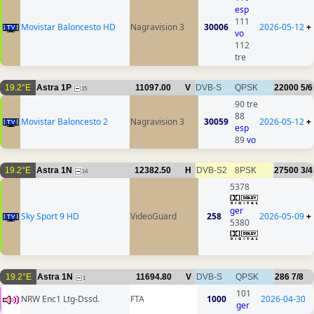
esp
111
Movistar Baloncesto HD
Nagravision 3
30006
2026-05-12
+
vo
112
tre
19.2°E
Astra 1P
11097.00
V
DVB-S
QPSK
22000
5/6
15
90 tre
88
Movistar Baloncesto 2
Nagravision 3
30059
2026-05-12
+
esp
89
vo
19.2°E
Astra 1N
12382.50
H
DVB-S2
8PSK
27500
3/4
14
5378
ger
Sky Sport 9 HD
VideoGuard
258
2026-05-09
+
5380
19.2°E
Astra 1N
11694.80
V
DVB-S
QPSK
286
7/8
1
101
NRW Enc1 Ltg-Dssd.
FTA
1000
2026-04-30
ger