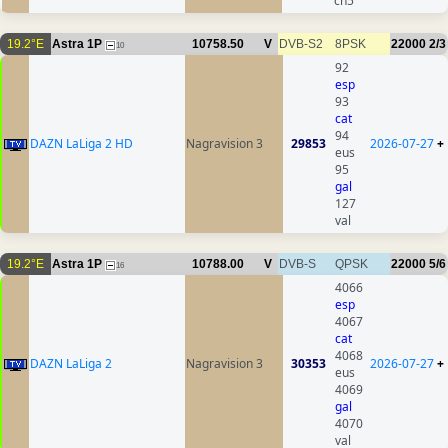
ch5
19.2°E
Astra 1P
10758.50
V
DVB-S2
8PSK
22000
2/3
10
92
esp
93
cat
94
DAZN LaLiga 2 HD
Nagravision 3
29853
2026-07-27
+
eus
95
gal
127
val
19.2°E
Astra 1P
10788.00
V
DVB-S
QPSK
22000
5/6
16
4066
esp
4067
cat
4068
DAZN LaLiga 2
Nagravision 3
30353
2026-07-27
+
eus
4069
gal
4070
val