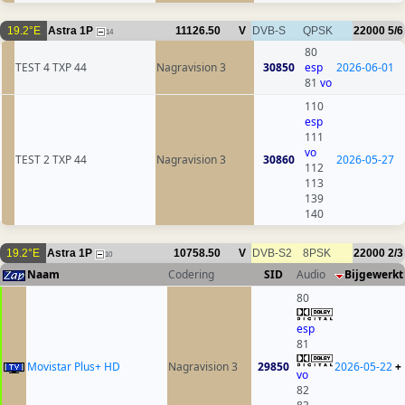
19.2°E
Astra 1P
11126.50
V
DVB-S
QPSK
22000
5/6
14
80
TEST 4 TXP 44
Nagravision 3
30850
esp
2026-06-01
81
vo
110
esp
111
vo
TEST 2 TXP 44
Nagravision 3
30860
2026-05-27
112
113
139
140
19.2°E
Astra 1P
10758.50
V
DVB-S2
8PSK
22000
2/3
10
Naam
Codering
SID
Audio
Bijgewerkt
80
esp
81
Movistar Plus+ HD
Nagravision 3
29850
2026-05-22
+
vo
82