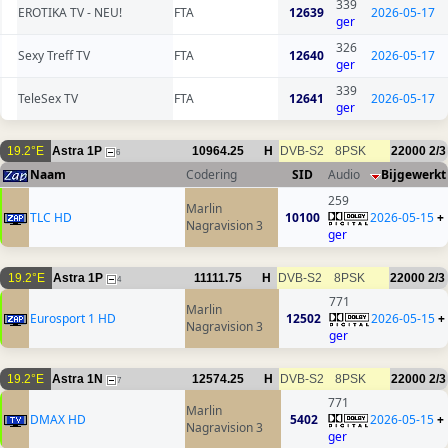
339
EROTIKA TV - NEU!
FTA
12639
2026-05-17
ger
326
Sexy Treff TV
FTA
12640
2026-05-17
ger
339
TeleSex TV
FTA
12641
2026-05-17
ger
19.2°E
Astra 1P
10964.25
H
DVB-S2
8PSK
22000
2/3
6
Naam
Codering
SID
Audio
Bijgewerkt
259
Marlin
TLC HD
10100
2026-05-15
+
Nagravision 3
ger
19.2°E
Astra 1P
11111.75
H
DVB-S2
8PSK
22000
2/3
4
771
Marlin
Eurosport 1 HD
12502
2026-05-15
+
Nagravision 3
ger
19.2°E
Astra 1N
12574.25
H
DVB-S2
8PSK
22000
2/3
7
771
Marlin
DMAX HD
5402
2026-05-15
+
Nagravision 3
ger