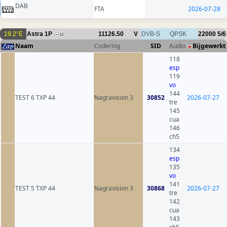
DAB
FTA
2026-07-28
19.2°E
Astra 1P
11126.50
V
DVB-S
QPSK
22000
5/6
14
Naam
Codering
SID
Audio
Bijgewerkt
118
esp
119
vo
144
TEST 6 TXP 44
Nagravision 3
30852
2026-07-27
tre
145
cua
146
ch5
134
esp
135
vo
141
TEST 5 TXP 44
Nagravision 3
30868
2026-07-27
tre
142
cua
143