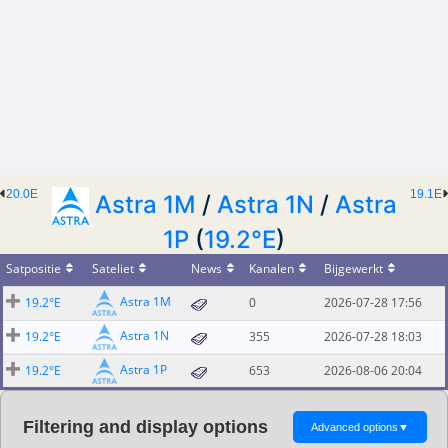
20.0E
19.1E
Astra 1M
/
Astra 1N
/
Astra
1P
(
19.2°E
)
Satpositie
Sateliet
News
Kanalen
Bijgewerkt
Astra 1M
19.2°E
0
2026-07-28 17:56
Astra 1N
19.2°E
355
2026-07-28 18:03
Astra 1P
19.2°E
653
2026-08-06 20:04
Filtering and display options
Advanced options
▼