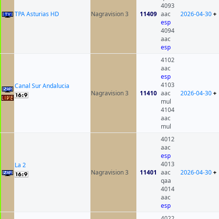
4093
TPA Asturias HD
Nagravision 3
11409
aac
2026-04-30
+
esp
4094
aac
esp
4102
aac
esp
4103
Canal Sur Andalucia
Nagravision 3
11410
aac
2026-04-30
+
mul
4104
aac
mul
4012
aac
esp
4013
La 2
Nagravision 3
11401
aac
2026-04-30
+
qaa
4014
aac
esp
4022