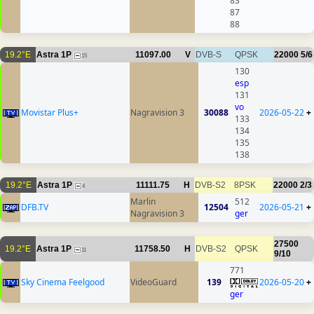
83
87
88
19.2°E
Astra 1P
11097.00
V
DVB-S
QPSK
22000
5/6
15
130
esp
131
vo
Movistar Plus+
Nagravision 3
30088
2026-05-22
+
133
134
135
138
19.2°E
Astra 1P
11111.75
H
DVB-S2
8PSK
22000
2/3
4
Marlin
512
DFB.TV
12504
2026-05-21
+
Nagravision 3
ger
27500
19.2°E
Astra 1P
11758.50
H
DVB-S2
QPSK
11
9/10
771
Sky Cinema Feelgood
VideoGuard
139
2026-05-20
+
ger