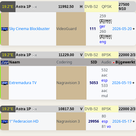
27500
19.2°E
Astra 1P
11992.50
H
DVB-S2
QPSK
8
9/10
259
ger
Sky Cinema Blockbuster
VideoGuard
111
2026-05-20
+
260
eng
19.2°E
Astra 1P
11229.00
V
DVB-S2
8PSK
22000
2/3
8
Naam
Codering
SID
Audio
Bijgewerkt
532
aac
esp
Extremadura TV
Nagravision 3
5053
2026-05-19
+
533
aac
mul
19.2°E
Astra 1P
10817.50
V
DVB-S2
8PSK
22000
2/3
9
80
1“ Federacion HD
Nagravision 3
29956
esp
2026-05-17
+
81
vo