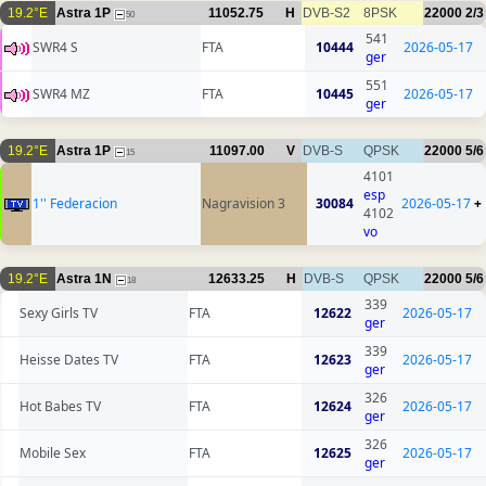
19.2°E
Astra 1P
11052.75
H
DVB-S2
8PSK
22000
2/3
50
541
SWR4 S
FTA
10444
2026-05-17
ger
551
SWR4 MZ
FTA
10445
2026-05-17
ger
19.2°E
Astra 1P
11097.00
V
DVB-S
QPSK
22000
5/6
15
4101
esp
1'' Federacion
Nagravision 3
30084
2026-05-17
+
4102
vo
19.2°E
Astra 1N
12633.25
H
DVB-S
QPSK
22000
5/6
18
339
Sexy Girls TV
FTA
12622
2026-05-17
ger
339
Heisse Dates TV
FTA
12623
2026-05-17
ger
326
Hot Babes TV
FTA
12624
2026-05-17
ger
326
Mobile Sex
FTA
12625
2026-05-17
ger