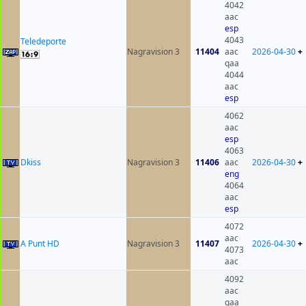
4042
aac
esp
4043
Teledeporte
Nagravision 3
11404
aac
2026-04-30
+
qaa
4044
aac
esp
4062
aac
esp
4063
Dkiss
Nagravision 3
11406
aac
2026-04-30
+
eng
4064
aac
esp
4072
aac
A Punt HD
Nagravision 3
11407
2026-04-30
+
4073
aac
4092
aac
qaa