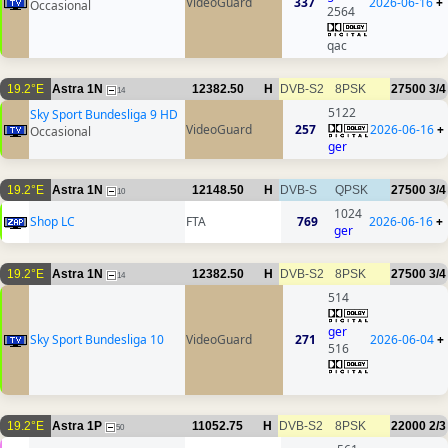
VideoGuard
337
2026-06-16
+
Occasional
2564
qac
19.2°E
Astra 1N
12382.50
H
DVB-S2
8PSK
27500
3/4
14
5122
Sky Sport Bundesliga 9 HD
VideoGuard
257
2026-06-16
+
Occasional
ger
19.2°E
Astra 1N
12148.50
H
DVB-S
QPSK
27500
3/4
10
1024
Shop LC
FTA
769
2026-06-16
+
ger
19.2°E
Astra 1N
12382.50
H
DVB-S2
8PSK
27500
3/4
14
514
ger
Sky Sport Bundesliga 10
VideoGuard
271
2026-06-04
+
516
19.2°E
Astra 1P
11052.75
H
DVB-S2
8PSK
22000
2/3
50