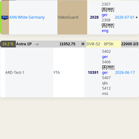
2307
ger
AXN White Germany
VideoGuard
2028
2026-07-01
+
2308
eng
19.2°E
Astra 1P
11052.75
H
DVB-S2
8PSK
22000
2/3
50
5402
ger
5406
ARD-Test-1
FTA
10391
ger
2026-06-17
5407
qks
5412
mis