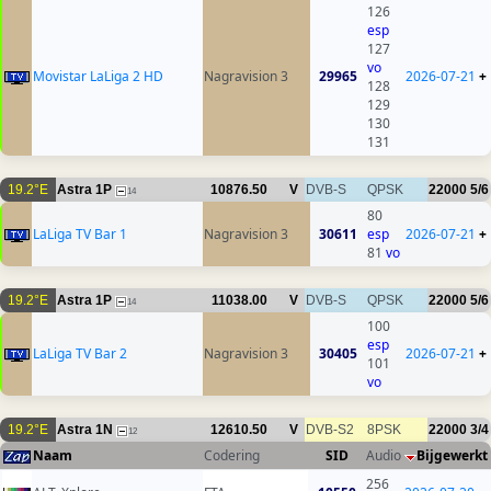
126
esp
127
vo
Movistar LaLiga 2 HD
Nagravision 3
29965
2026-07-21
+
128
129
130
131
19.2°E
Astra 1P
10876.50
V
DVB-S
QPSK
22000
5/6
14
80
LaLiga TV Bar 1
Nagravision 3
30611
esp
2026-07-21
+
81
vo
19.2°E
Astra 1P
11038.00
V
DVB-S
QPSK
22000
5/6
14
100
esp
LaLiga TV Bar 2
Nagravision 3
30405
2026-07-21
+
101
vo
19.2°E
Astra 1N
12610.50
V
DVB-S2
8PSK
22000
3/4
12
Naam
Codering
SID
Audio
Bijgewerkt
256