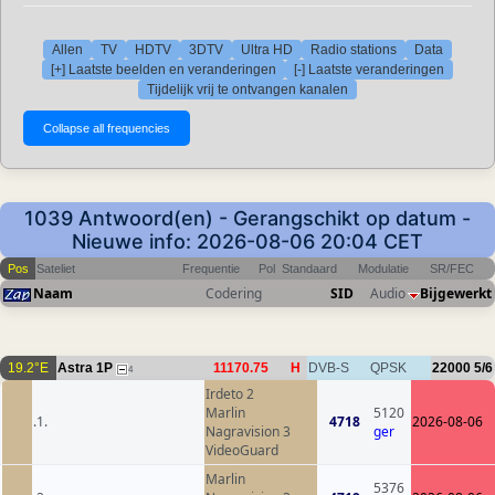
Allen
TV
HDTV
3DTV
Ultra HD
Radio stations
Data
[+] Laatste beelden en veranderingen
[-] Laatste veranderingen
Tijdelijk vrij te ontvangen kanalen
1039 Antwoord(en) - Gerangschikt op datum -
Nieuwe info: 2026-08-06 20:04 CET
Pos
Sateliet
Frequentie
Pol
Standaard
Modulatie
SR/FEC
Naam
Codering
SID
Audio
Bijgewerkt
19.2°E
Astra 1P
11170.75
H
DVB-S
QPSK
22000
5/6
4
Irdeto 2
Marlin
5120
.1.
4718
2026-08-06
Nagravision 3
ger
VideoGuard
Marlin
5376