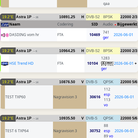
qaa
19.2°E
Astra 1P
10891.25
H
DVB-S2
8PSK
22000
2/3
26
Naam
Codering
SID
Audio
Bijgewerkt
741
DASDING vom hr
FTA
10469
2026-06-01
ger
19.2°E
Astra 1P
10964.25
H
DVB-S2
8PSK
22000
2/3
6
1283
HSE Trend HD
FTA
10104
2026-06-01
+
ger
19.2°E
Astra 1P
10876.50
V
DVB-S
QPSK
22000
5/6
14
112
esp
TEST TXP60
Nagravision 3
30616
2026-06-01
113
vo
19.2°E
Astra 1P
10935.50
V
DVB-S
QPSK
22000
5/6
14
88
TEST 6 TXP64
Nagravision 3
30752
esp
2026-06-01
89
vo