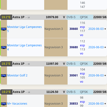
146
147
19.2°E
Astra 1P
10979.00
V
DVB-S
QPSK
22000
5/6
14
116
Movistar Liga Campeones
esp
Nagravision 3
30660
2026-06-03
+
5
117
vo
112
Movistar Liga Campeones
esp
Nagravision 3
30680
2026-06-03
+
4
113
vo
19.2°E
Astra 1P
11097.00
V
DVB-S
QPSK
22000
5/6
15
104
esp
Movistar Golf 2
Nagravision 3
30061
2026-06-03
+
105
vo
19.2°E
Astra 1P
11126.50
V
DVB-S
QPSK
22000
5/6
14
98
esp
M+ Vacaciones
Nagravision 3
30853
2026-06-03
+
99