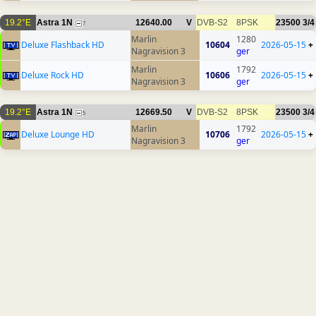
19.2°E
Astra 1N
12640.00
V
DVB-S2
8PSK
23500
3/4
7
Marlin
1280
Deluxe Flashback HD
10604
2026-05-15
+
Nagravision 3
ger
Marlin
1792
Deluxe Rock HD
10606
2026-05-15
+
Nagravision 3
ger
19.2°E
Astra 1N
12669.50
V
DVB-S2
8PSK
23500
3/4
5
Marlin
1792
Deluxe Lounge HD
10706
2026-05-15
+
Nagravision 3
ger