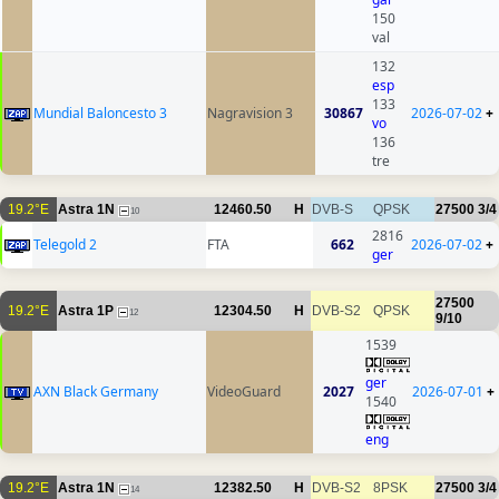
150
val
132
esp
133
Mundial Baloncesto 3
Nagravision 3
30867
2026-07-02
+
vo
136
tre
19.2°E
Astra 1N
12460.50
H
DVB-S
QPSK
27500
3/4
10
2816
Telegold 2
FTA
662
2026-07-02
+
ger
27500
19.2°E
Astra 1P
12304.50
H
DVB-S2
QPSK
12
9/10
1539
ger
AXN Black Germany
VideoGuard
2027
2026-07-01
+
1540
eng
19.2°E
Astra 1N
12382.50
H
DVB-S2
8PSK
27500
3/4
14