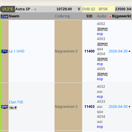
19.2°E
Astra 1P
10729.00
V
DVB-S2
8PSK
23500
3/4
11
Naam
Codering
SID
Audio
Bijgewerkt
4002
esp
4003
qaa
La 1 UHD
Nagravision 3
11400
2026-04-30
+
4004
esp
4005
esp
4032
aac
esp
4033
Clan TVE
Nagravision 3
11403
aac
2026-04-30
+
qaa
4034
aac
esp