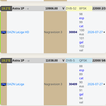
19.2°E
Astra 1P
10906.00
V
DVB-S2
8PSK
22000
2/3
8
98
esp
99
cat
100
DAZN LaLiga HD
Nagravision 3
30004
2026-07-27
+
eus
101
gal
102
val
19.2°E
Astra 1P
11038.00
V
DVB-S
QPSK
22000
5/6
14
88
esp
89
cat
90
DAZN LaLiga
Nagravision 3
30409
2026-07-27
+
eus
91
gal
94
val