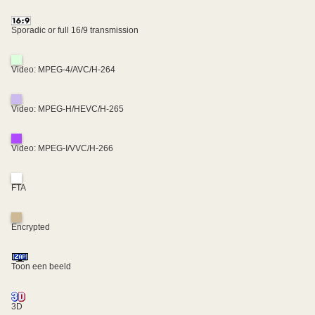
Sporadic or full 16/9 transmission
Video: MPEG-4/AVC/H-264
Video: MPEG-H/HEVC/H-265
Video: MPEG-I/VVC/H-266
FTA
Encrypted
Toon een beeld
3D