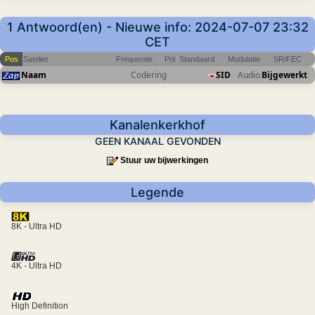
1 Antwoord(en) - Nieuwe info: 2024-07-07 23:32
CET
Pos
Sateliet
Frequentie
Pol
Standaard
Modulatie
SR/FEC
Naam
Codering
SID
Audio
Bijgewerkt
Kanalenkerkhof
GEEN KANAAL GEVONDEN
Stuur uw bijwerkingen
Legende
8K - Ultra HD
4K - Ultra HD
High Definition