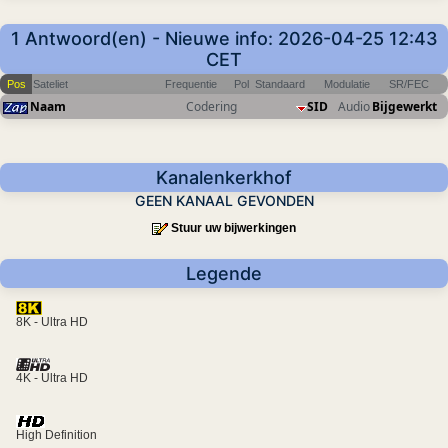
1 Antwoord(en) - Nieuwe info: 2026-04-25 12:43
CET
Pos
Sateliet
Frequentie
Pol
Standaard
Modulatie
SR/FEC
Naam
Codering
SID
Audio
Bijgewerkt
Kanalenkerkhof
GEEN KANAAL GEVONDEN
Stuur uw bijwerkingen
Legende
8K - Ultra HD
4K - Ultra HD
High Definition