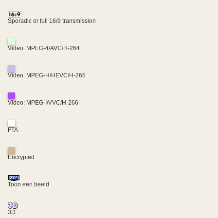
Sporadic or full 16/9 transmission
Video: MPEG-4/AVC/H-264
Video: MPEG-H/HEVC/H-265
Video: MPEG-I/VVC/H-266
FTA
Encrypted
Toon een beeld
3D