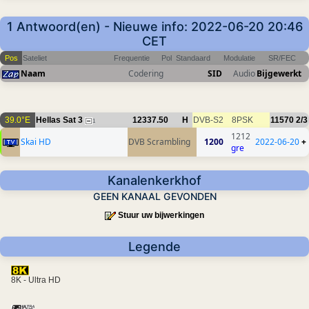
1 Antwoord(en) - Nieuwe info: 2022-06-20 20:46
CET
Pos
Sateliet
Frequentie
Pol
Standaard
Modulatie
SR/FEC
Naam
Codering
SID
Audio
Bijgewerkt
39.0°E
Hellas Sat 3
12337.50
H
DVB-S2
8PSK
11570
2/3
1
1212
Skai HD
DVB Scrambling
1200
2022-06-20
+
gre
Kanalenkerkhof
GEEN KANAAL GEVONDEN
Stuur uw bijwerkingen
Legende
8K - Ultra HD