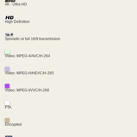
4K - Ultra HD
High Definition
Sporadic or full 16/9 transmission
Video: MPEG-4/AVC/H-264
Video: MPEG-H/HEVC/H-265
Video: MPEG-I/VVC/H-266
FTA
Encrypted