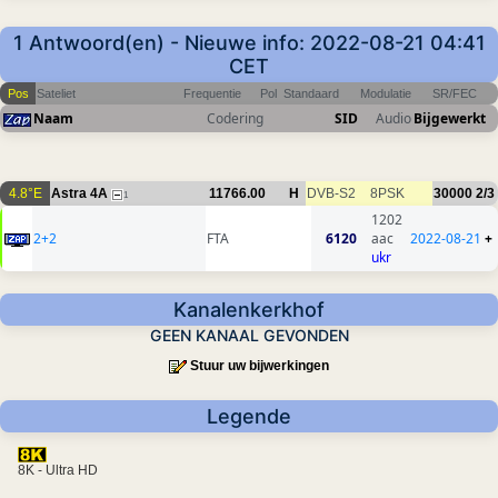
1 Antwoord(en) - Nieuwe info: 2022-08-21 04:41
CET
Pos
Sateliet
Frequentie
Pol
Standaard
Modulatie
SR/FEC
Naam
Codering
SID
Audio
Bijgewerkt
4.8°E
Astra 4A
11766.00
H
DVB-S2
8PSK
30000
2/3
1
1202
2+2
FTA
6120
aac
2022-08-21
+
ukr
Kanalenkerkhof
GEEN KANAAL GEVONDEN
Stuur uw bijwerkingen
Legende
8K - Ultra HD