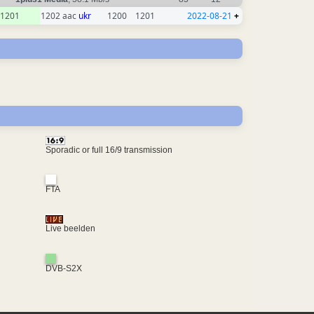
1201
1202 aac
ukr
1200
1201
2022-08-21
+
Sporadic or full 16/9 transmission
FTA
Live beelden
DVB-S2X