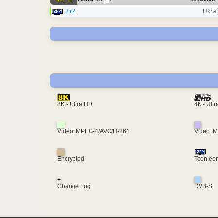
1
2+2
Ukra
4K - Ult
8K - Ultra HD
Video: MPEG-4/AVC/H-264
Video: 
Encrypted
Toon een
+
Change Log
DVB-S