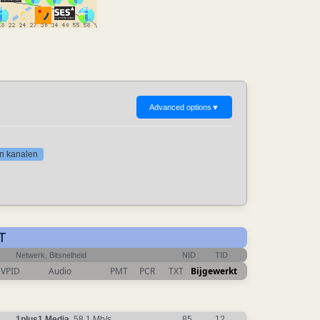
Advanced options
▼
gen kanalen
T
Netwerk, Bitsnelheid
NID
TID
VPID
Audio
PMT
PCR
TXT
Bijgewerkt
1plus1 Media
, 58.1 Mb/s
85
12