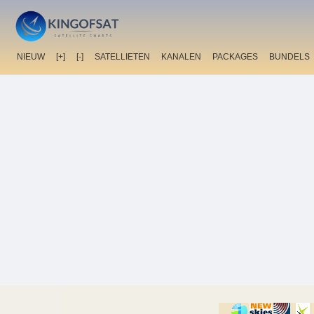
NIEUW
[+]
[-]
SATELLIETEN
KANALEN
PACKAGES
BUNDELS