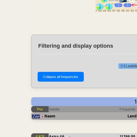
Filtering and display options
[+] Laats
Pos
Sateliet
Frequentie
Naam
Land
4.8°E
Astra 4A
11766.00