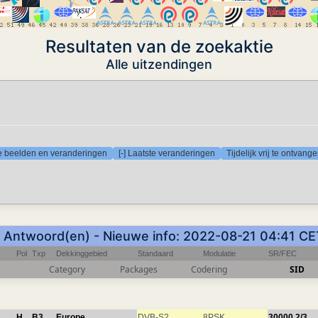
Resultaten van de zoekaktie
Alle uitzendingen
te beelden en veranderingen
[-] Laatste veranderingen
Tijdelijk vrij te ontvan
1 Antwoord(en) - Nieuwe info: 2022-08-21 04:41 CE
Pol
Txp
Dekkinggebied
Standaard
Modulatie
SR/FEC
Category
Packages
Codering
SID
H
B3
Europe
DVB-S2
8PSK
30000
2/3