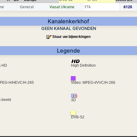
ine
General
Viasat Ukraine
FTA
6120
Kanalenkerkhof
GEEN KANAAL GEVONDEN
Stuur uw bijwerkingen
Legende
ra HD
High Definition
MPEG-H/HEVC/H-265
Video: MPEG-I/VVC/H-266
 beeld
3D
DVB-S2