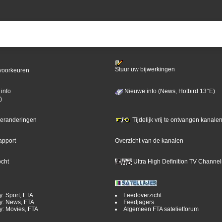
Stuur uw bijwerkingen
voorkeuren
info
Nieuwe info (News, Hotbird 13°E)
)
 veranderingen
Tijdelijk vrij te ontvangen kanalen
apport
Overzicht van de kanalen
ocht
Ultra High Definition TV Channel
y: Sport, FTA
Feedoverzicht
y: News, FTA
Feedjagers
y: Movies, FTA
Algemeen FTA satelietforum