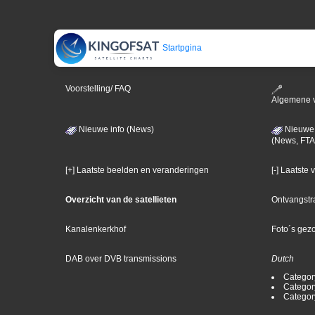
Startpgina
Voorstelling/ FAQ
Algemene 
Nieuwe info (News)
Nieuwe 
(News, FTA
[+] Laatste beelden en veranderingen
[-] Laatste
Overzicht van de satellieten
Ontvangstr
Kanalenkerkhof
Foto´s gez
DAB over DVB transmissions
Dutch
Categor
Categor
Categor