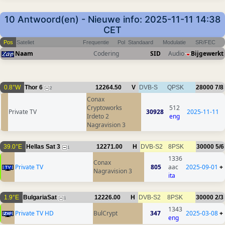
10 Antwoord(en) - Nieuwe info: 2025-11-11 14:38
CET
Pos
Sateliet
Frequentie
Pol
Standaard
Modulatie
SR/FEC
Naam
Codering
SID
Audio
Bijgewerkt
0.8°W
Thor 6
12264.50
V
DVB-S
QPSK
28000
7/8
2
Conax
Cryptoworks
512
Private TV
30928
2025-11-11
Irdeto 2
eng
Nagravision 3
39.0°E
Hellas Sat 3
12271.00
H
DVB-S2
8PSK
30000
5/6
1
1336
Conax
Private TV
805
aac
2025-09-01
+
Nagravision 3
ita
1.9°E
BulgariaSat
12226.00
H
DVB-S2
8PSK
30000
2/3
1
1343
Private TV HD
BulCrypt
347
2025-03-08
+
eng