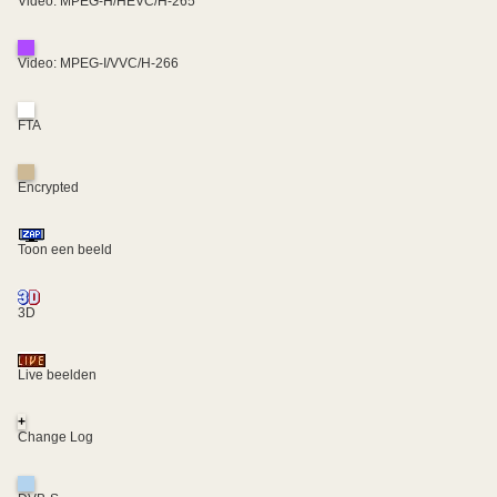
Video: MPEG-H/HEVC/H-265
Video: MPEG-I/VVC/H-266
FTA
Encrypted
Toon een beeld
3D
Live beelden
+
Change Log