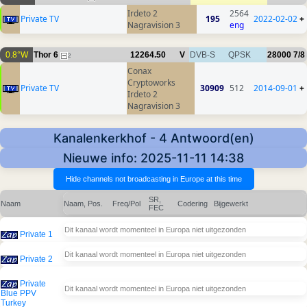
Irdeto 2
2564
Private TV
195
2022-02-02
+
Nagravision 3
eng
0.8°W
Thor 6
12264.50
V
DVB-S
QPSK
28000
7/8
2
Conax
Cryptoworks
Private TV
30909
512
2014-09-01
+
Irdeto 2
Nagravision 3
Kanalenkerkhof - 4 Antwoord(en)
Nieuwe info: 2025-11-11 14:38
SR,
Naam
Naam, Pos.
Freq/Pol
Codering
Bijgewerkt
FEC
Dit kanaal wordt momenteel in Europa niet uitgezonden
Private 1
Dit kanaal wordt momenteel in Europa niet uitgezonden
Private 2
Private
Dit kanaal wordt momenteel in Europa niet uitgezonden
Blue PPV
Turkey