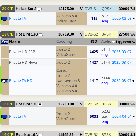
39.0°E
Hellas Sat 3
12175.00
V
DVB-S
QPSK
30000
7/8
1
Viaccess 5.0
512
Private TV
145
2025-03-08
+
VideoGuard
eng
13.0°E
Hot Bird 13G
10719.30
V
DVB-S2
8PSK
27500
5/6
3
Naam
Codering
SID
Audio
Bijgewerkt
Irdeto 2
5144
Private HD SBB
4425
2025-03-07
VideoGuard
eng
Private HD Nova
Irdeto 2
4427
5144
2025-03-07
Conax
Irdeto 2
5144
Private TV HD
Nagravision 3
4417
2025-03-07
+
eng
Viaccess 4.0
Viaccess 5.0
13.0°E
Hot Bird 13F
12713.00
V
DVB-S2
8PSK
30000
5/6
1
5232
Irdeto 2
Private TV
5032
aac
2024-04-01
+
VideoGuard
eng
16.0°E
Eutelsat 16A
11595.25
H
DVB-S2
8PSK
30000
3/4
1