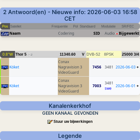
2 Antwoord(en) - Nieuwe info: 2026-06-03 16:58
CET
Pos
Sateliet
Frequentie
Pol
Standaard
Modulatie
SR/FEC
Naam
Codering
SID
Audio
Bijgewerkt
0.8°W
Thor 5
11340.60
V
DVB-S2
8PSK
25000
3/4
2
Conax
Köket
Nagravision 3
7456
3481
2026-06-03
+
VideoGuard
Conax
3481
Köket
Nagravision 3
7003
2026-06-01
+
swe
VideoGuard
Kanalenkerkhof
GEEN KANAAL GEVONDEN
Stuur uw bijwerkingen
Legende