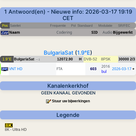
1 Antwoord(en) - Nieuwe info: 2026-03-17 19:19
CET
Pos
Sateliet
Frequentie
Pol
Standaard
Modulatie
SR/FEC
Naam
Codering
SID
Audio
Bijgewerkt
BulgariaSat
(
1.9°E
)
1.9°E
BulgariaSat
12072.90
H
DVB-S2
8PSK
30000
2/3
1
2016
VNT HD
FTA
603
2026-03-17
+
bul
Kanalenkerkhof
GEEN KANAAL GEVONDEN
Stuur uw bijwerkingen
Legende
8K - Ultra HD