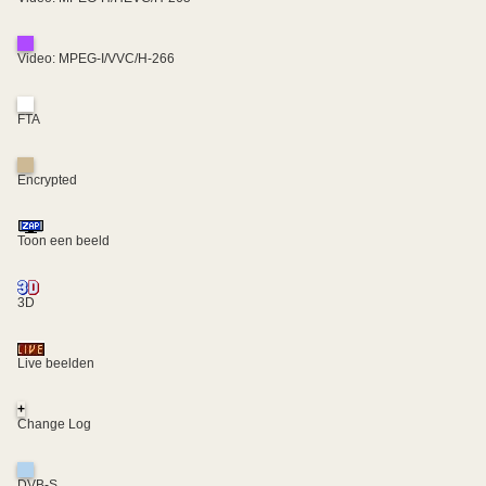
Video: MPEG-I/VVC/H-266
FTA
Encrypted
Toon een beeld
3D
Live beelden
+
Change Log
DVB-S