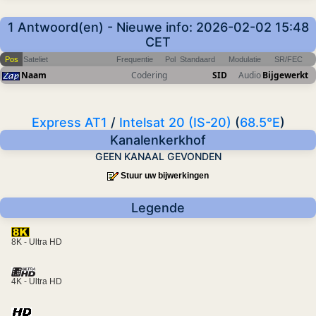
1 Antwoord(en) - Nieuwe info: 2026-02-02 15:48
CET
Pos
Sateliet
Frequentie
Pol
Standaard
Modulatie
SR/FEC
Naam
Codering
SID
Audio
Bijgewerkt
Express AT1
/
Intelsat 20 (IS-20)
(
68.5°E
)
Kanalenkerkhof
GEEN KANAAL GEVONDEN
Stuur uw bijwerkingen
Legende
8K - Ultra HD
4K - Ultra HD