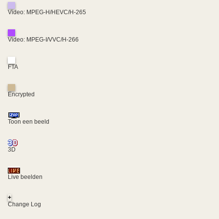
Video: MPEG-H/HEVC/H-265
Video: MPEG-I/VVC/H-266
FTA
Encrypted
Toon een beeld
3D
Live beelden
+
Change Log