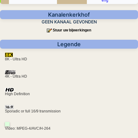
eng
Kanalenkerkhof
GEEN KANAAL GEVONDEN
Stuur uw bijwerkingen
Legende
8K - Ultra HD
4K - Ultra HD
High Definition
Sporadic or full 16/9 transmission
Video: MPEG-4/AVC/H-264