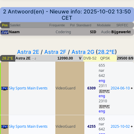
2 Antwoord(en) - Nieuwe info: 2025-10-02 13:50
CET
Pos
Sateliet
Frequentie
Pol
Standaard
Modulatie
SR/FEC
Naam
Codering
SID
Audio
Bijgewerkt
Astra 2E
/
Astra 2F
/
Astra 2G
(
28.2°E
)
28.2°E
Astra 2E
12090.00
V
DVB-S2
QPSK
29500
8/9
2
655
nar
642
eng
2311
Sky Sports Main Events
VideoGuard
6309
2024-06-10
+
eng
2310
eng
655
nar
Sky Sports Main Events
VideoGuard
4255
2025-10-02
+
642