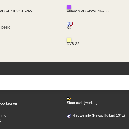
MPEG-H/HEVC/H-265
Video: MPEG-I/VVC/H-266
 beeld
3D
DVB-S2
Stuur uw bijwerkingen
voorkeuren
info
Nieuwe info (News, Hotbird 13°E)
)