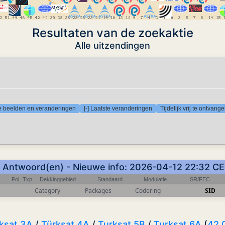
Resultaten van de zoekaktie
Alle uitzendingen
te beelden en veranderingen
[-] Laatste veranderingen
Tijdelijk vrij te ontvan
 Antwoord(en) - Nieuwe info: 2026-04-12 22:32 C
Pol
Txp
Dekkinggebied
Standaard
Modulatie
SR/FEC
Category
Packages
Codering
SID
ksat 3A
/
Türksat 4A
/
Turksat 5B
/
Turksat 6A
(
42.