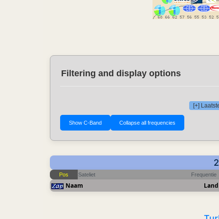
Filtering and display options
[+] Laats
2
Pos
Sateliet
Frequentie
Naam
Land
Tur