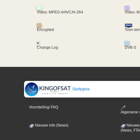
Video: MPEG-4/AVC/H-264
Video: 
Encrypted
Toon een
+
Change Log
DVB-S
Startpgina
Voorstelling/ FAQ
Algemene 
Nieuwe info (News)
Nieuwe 
(News, FTA