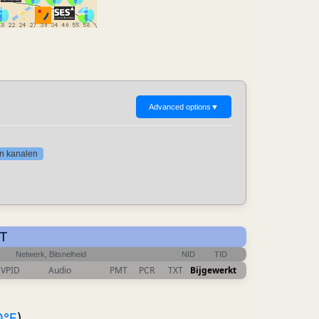
Advanced options
▼
gen kanalen
ET
Netwerk, Bitsnelheid
NID
TID
VPID
Audio
PMT
PCR
TXT
Bijgewerkt
0°E
)