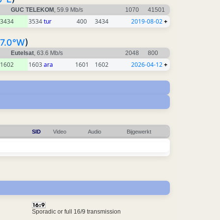
GUC TELEKOM
, 59.9 Mb/s
1070
41501
3434
3534
tur
400
3434
2019-08-02
+
7.0°W
)
Eutelsat
, 63.6 Mb/s
2048
800
1602
1603
ara
1601
1602
2026-04-12
+
SID
Video
Audio
Bijgewerkt
Sporadic or full 16/9 transmission