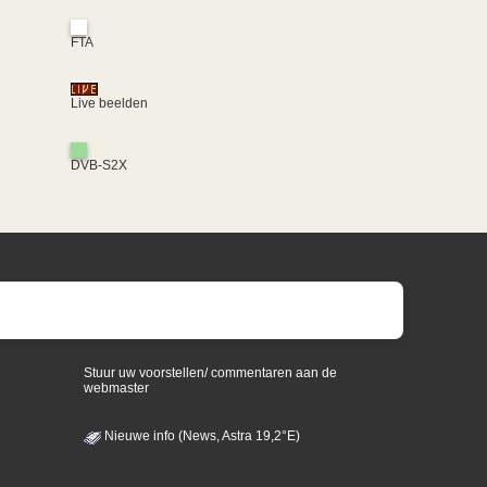
FTA
Live beelden
DVB-S2X
Stuur uw voorstellen/ commentaren aan de
webmaster
Nieuwe info (News, Astra 19,2°E)