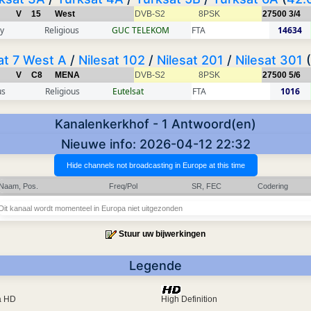
V
15
West
DVB-S2
8PSK
27500
3/4
y
Religious
GUC TELEKOM
FTA
14634
at 7 West A
/
Nilesat 102
/
Nilesat 201
/
Nilesat 301
(
V
C8
MENA
DVB-S2
8PSK
27500
5/6
us
Religious
Eutelsat
FTA
1016
Kanalenkerkhof - 1 Antwoord(en)
Nieuwe info: 2026-04-12 22:32
Naam, Pos.
Freq/Pol
SR, FEC
Codering
Dit kanaal wordt momenteel in Europa niet uitgezonden
Stuur uw bijwerkingen
Legende
ra HD
High Definition