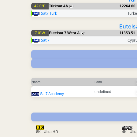
42.0°E
Türksat 4A
12264.60
1
Sat7 Türk
Turke
Eutels
7.0°W
Eutelsat 7 West A
11353.51
1
Sat 7
Cypr
Naam
Land
undefined
Sat7 Academy
4K - Ult
8K - Ultra HD