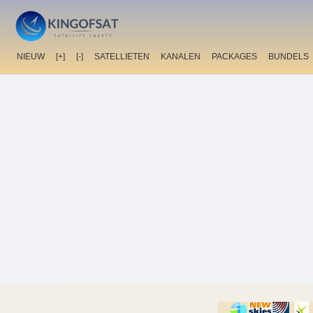
NIEUW
[+]
[-]
SATELLIETEN
KANALEN
PACKAGES
BUNDELS