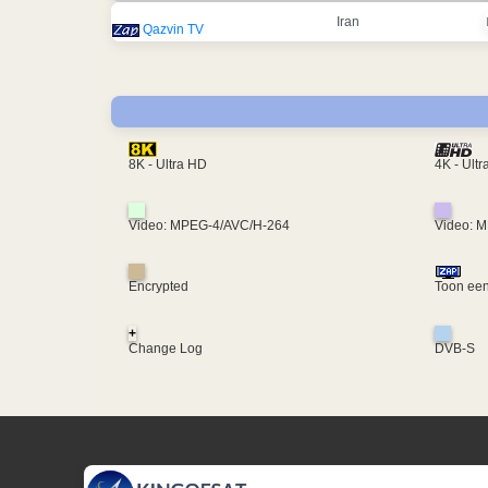
Iran
Qazvin TV
4K - Ult
8K - Ultra HD
Video: MPEG-4/AVC/H-264
Video: 
Encrypted
Toon een
+
Change Log
DVB-S