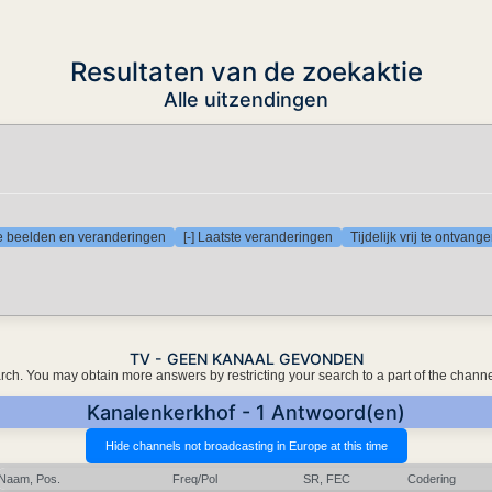
Resultaten van de zoekaktie
Alle uitzendingen
te beelden en veranderingen
[-] Laatste veranderingen
Tijdelijk vrij te ontvan
TV - GEEN KANAAL GEVONDEN
earch. You may obtain more answers by restricting your search to a part of the chann
Kanalenkerkhof - 1 Antwoord(en)
Naam, Pos.
Freq/Pol
SR, FEC
Codering