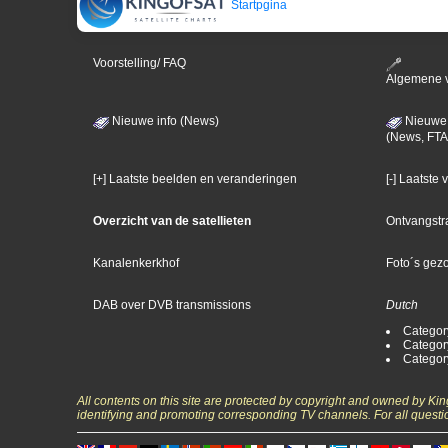
Startpgina
Voorstelling/ FAQ
Algemene 
Nieuwe info (News)
Nieuwe 
(News, FTA
[+] Laatste beelden en veranderingen
[-] Laatste
Overzicht van de satellieten
Ontvangstr
Kanalenkerkhof
Foto´s gez
DAB over DVB transmissions
Dutch
Categor
Categor
Categor
All contents on this site are protected by copyright and owned by Ki
identifying and promoting corresponding TV channels. For all questi