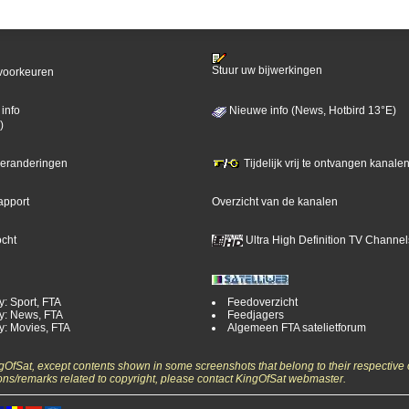
Stuur uw bijwerkingen
voorkeuren
info
Nieuwe info (News, Hotbird 13°E)
)
 veranderingen
Tijdelijk vrij te ontvangen kanalen
apport
Overzicht van de kanalen
ocht
Ultra High Definition TV Channel
y: Sport, FTA
Feedoverzicht
y: News, FTA
Feedjagers
y: Movies, FTA
Algemeen FTA satelietforum
ngOfSat, except contents shown in some screenshots that belong to their respective 
ons/remarks related to copyright, please contact KingOfSat webmaster.