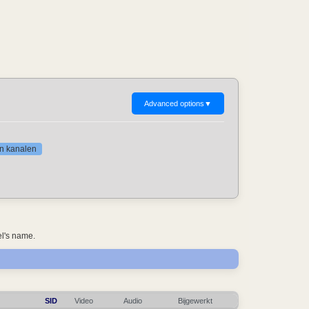
Advanced options
▼
gen kanalen
el's name.
SID
Video
Audio
Bijgewerkt