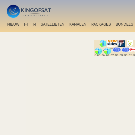
NIEUW
[+]
[-]
SATELLIETEN
KANALEN
PACKAGES
BUNDELS