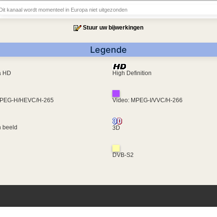
Dit kanaal wordt momenteel in Europa niet uitgezonden
Stuur uw bijwerkingen
Legende
ra HD
High Definition
MPEG-H/HEVC/H-265
Video: MPEG-I/VVC/H-266
 beeld
3D
DVB-S2