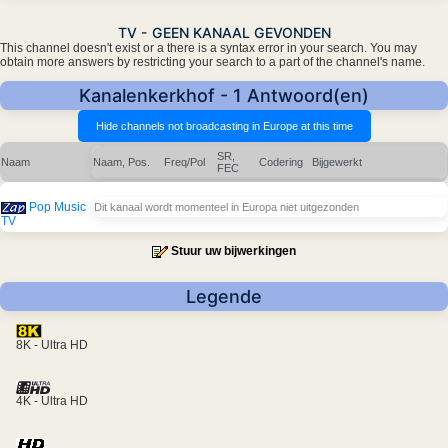
TV - GEEN KANAAL GEVONDEN
This channel doesn't exist or a there is a syntax error in your search. You may
obtain more answers by restricting your search to a part of the channel's name.
Kanalenkerkhof - 1 Antwoord(en)
SR,
Naam
Naam, Pos.
Freq/Pol
Codering
Bijgewerkt
FEC
Pop Music
Dit kanaal wordt momenteel in Europa niet uitgezonden
TV
Stuur uw bijwerkingen
Legende
8K - Ultra HD
4K - Ultra HD