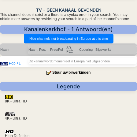
TV - GEEN KANAAL GEVONDEN
This channel doesn't exist or a there is a syntax error in your search. You may
obtain more answers by restricting your search to a part of the channel's name.
Kanalenkerkhof - 1 Antwoord(en)
SR,
Naam
Naam, Pos.
Freq/Pol
Codering
Bijgewerkt
FEC
Dit kanaal wordt momenteel in Europa niet uitgezonden
Pop +1
Stuur uw bijwerkingen
Legende
8K - Ultra HD
4K - Ultra HD
High Definition