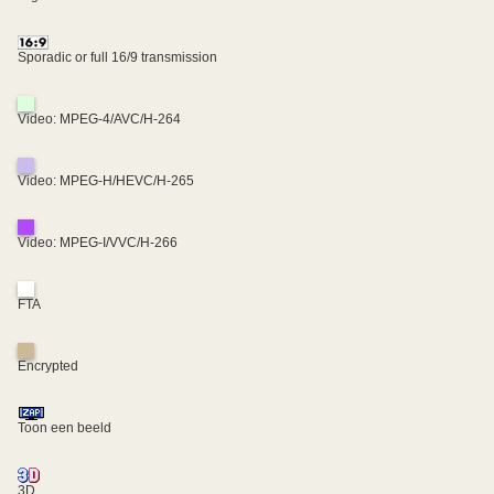
Sporadic or full 16/9 transmission
Video: MPEG-4/AVC/H-264
Video: MPEG-H/HEVC/H-265
Video: MPEG-I/VVC/H-266
FTA
Encrypted
Toon een beeld
3D