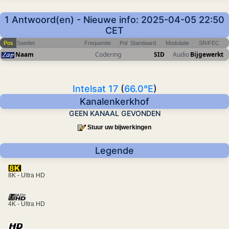
1 Antwoord(en) - Nieuwe info: 2025-04-05 22:50
CET
Pos
Sateliet
Frequentie
Pol
Standaard
Modulatie
SR/FEC
Naam
Codering
SID
Audio
Bijgewerkt
Intelsat 17
(
66.0°E
)
Kanalenkerkhof
GEEN KANAAL GEVONDEN
Stuur uw bijwerkingen
Legende
8K - Ultra HD
4K - Ultra HD