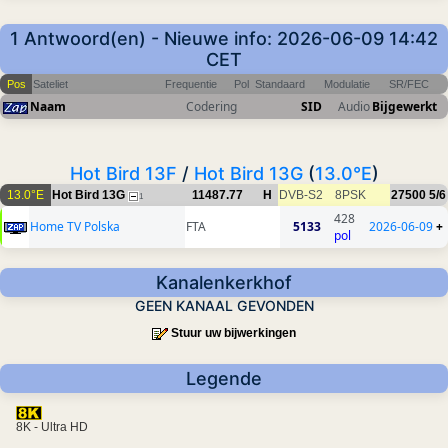
1 Antwoord(en) - Nieuwe info: 2026-06-09 14:42
CET
Pos
Sateliet
Frequentie
Pol
Standaard
Modulatie
SR/FEC
Naam
Codering
SID
Audio
Bijgewerkt
Hot Bird 13F
/
Hot Bird 13G
(
13.0°E
)
13.0°E
Hot Bird 13G
11487.77
H
DVB-S2
8PSK
27500
5/6
1
428
Home TV Polska
FTA
5133
2026-06-09
+
pol
Kanalenkerkhof
GEEN KANAAL GEVONDEN
Stuur uw bijwerkingen
Legende
8K - Ultra HD