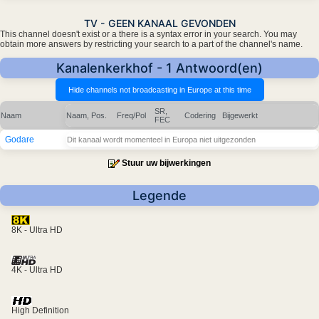
TV - GEEN KANAAL GEVONDEN
This channel doesn't exist or a there is a syntax error in your search. You may
obtain more answers by restricting your search to a part of the channel's name.
Kanalenkerkhof - 1 Antwoord(en)
SR,
Naam
Naam, Pos.
Freq/Pol
Codering
Bijgewerkt
FEC
Godare
Dit kanaal wordt momenteel in Europa niet uitgezonden
Stuur uw bijwerkingen
Legende
8K - Ultra HD
4K - Ultra HD
High Definition