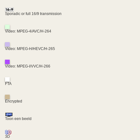
Sporadic or full 16/9 transmission
Video: MPEG-4/AVC/H-264
Video: MPEG-H/HEVC/H-265
Video: MPEG-I/VVC/H-266
FTA
Encrypted
Toon een beeld
3D