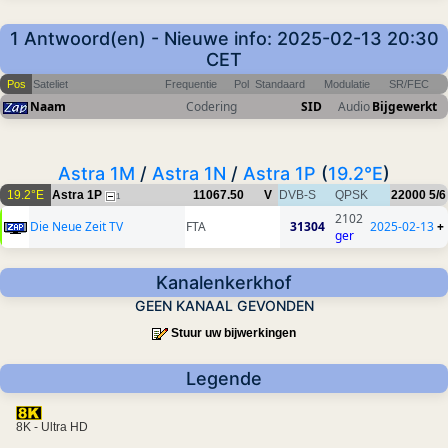
1 Antwoord(en) - Nieuwe info: 2025-02-13 20:30
CET
Pos
Sateliet
Frequentie
Pol
Standaard
Modulatie
SR/FEC
Naam
Codering
SID
Audio
Bijgewerkt
Astra 1M
/
Astra 1N
/
Astra 1P
(
19.2°E
)
19.2°E
Astra 1P
11067.50
V
DVB-S
QPSK
22000
5/6
1
2102
Die Neue Zeit TV
FTA
31304
2025-02-13
+
ger
Kanalenkerkhof
GEEN KANAAL GEVONDEN
Stuur uw bijwerkingen
Legende
8K - Ultra HD