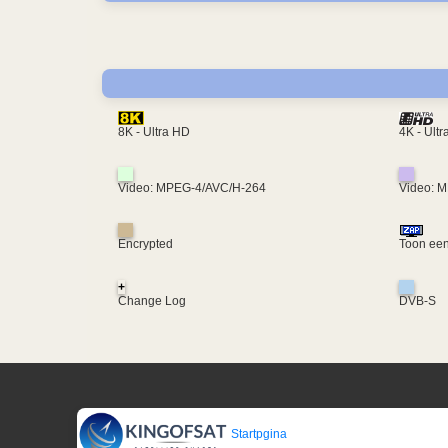
4K - Ult
8K - Ultra HD
Video: MPEG-4/AVC/H-264
Video: 
Encrypted
Toon een
+
Change Log
DVB-S
Startpgina