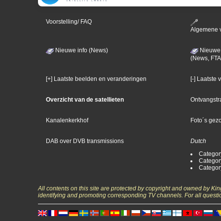
Voorstelling/ FAQ
Algemene 
Nieuwe info (News)
Nieuwe 
(News, FTA
[+] Laatste beelden en veranderingen
[-] Laatste
Overzicht van de satellieten
Ontvangstr
Kanalenkerkhof
Foto´s gez
DAB over DVB transmissions
Dutch
Categor
Categor
Categor
All contents on this site are protected by copyright and owned by Ki
identifying and promoting corresponding TV channels. For all questi