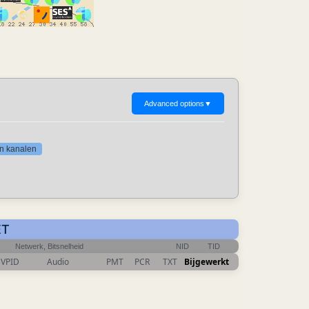
Advanced options
▼
gen kanalen
ET
Netwerk, Bitsnelheid
NID
TID
VPID
Audio
PMT
PCR
TXT
Bijgewerkt