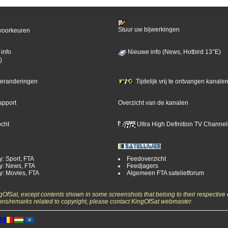
Stuur uw bijwerkingen
voorkeuren
info
Nieuwe info (News, Hotbird 13°E)
)
 veranderingen
Tijdelijk vrij te ontvangen kanalen
apport
Overzicht van de kanalen
ocht
Ultra High Definition TV Channel
y: Sport, FTA
Feedoverzicht
y: News, FTA
Feedjagers
y: Movies, FTA
Algemeen FTA satelietforum
ngOfSat, except contents shown in some screenshots that belong to their respective 
ons/remarks related to copyright, please contact KingOfSat webmaster.