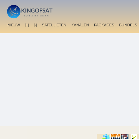
NIEUW
[+]
[-]
SATELLIETEN
KANALEN
PACKAGES
BUNDELS