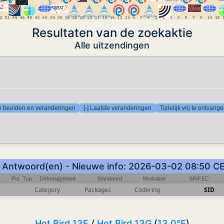
Resultaten van de zoekaktie
Alle uitzendingen
te beelden en veranderingen
[-] Laatste veranderingen
Tijdelijk vrij te ontvan
 Antwoord(en) - Nieuwe info: 2026-03-02 08:50 C
Pol
Txp
Dekkinggebied
Standaard
Modulatie
SR/FEC
Category
Packages
Codering
SID
Hot Bird 13F
/
Hot Bird 13G
(
13.0°E
)