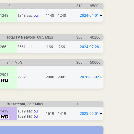
n/a
318
9500
1248
1348 aac
bul
1148
1248
2024-04-01
+
Total TV Network
, 69.5 Mb/s
366
40200
266
3661
ser
166
266
2024-07-28
+
74.4 Mb/s
366
50600
2901
2902
2900
2901
2026-03-02
+
Bulsatcom
, 72.7 Mb/s
1
1
1419
1519 aac
bul
1619
1419
2025-09-01
+
1529 aac
bul