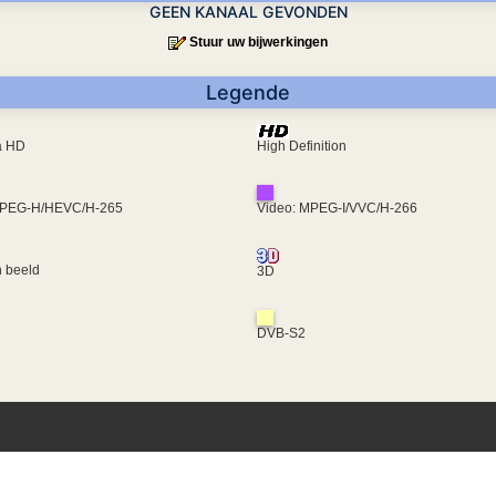
GEEN KANAAL GEVONDEN
Stuur uw bijwerkingen
Legende
ra HD
High Definition
MPEG-H/HEVC/H-265
Video: MPEG-I/VVC/H-266
 beeld
3D
DVB-S2