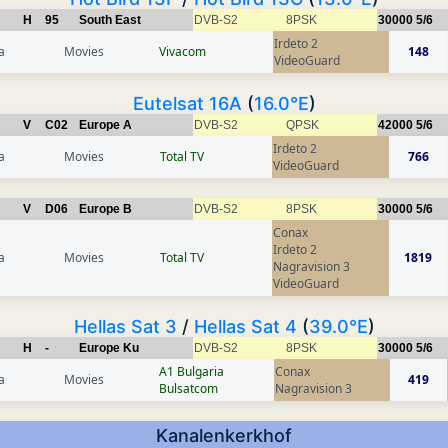
H
95
South East
DVB-S2
8PSK
30000
5/6
Irdeto 2
a
Movies
Vivacom
148
VideoGuard
Eutelsat 16A
(
16.0°E
)
V
C02
Europe A
DVB-S2
QPSK
42000
5/6
Irdeto 2
a
Movies
Total TV
766
VideoGuard
V
D06
Europe B
DVB-S2
8PSK
30000
5/6
Conax
Irdeto 2
a
Movies
Total TV
1819
Nagravision 3
VideoGuard
Hellas Sat 3
/
Hellas Sat 4
(
39.0°E
)
H
-
Europe Ku
DVB-S2
8PSK
30000
5/6
A1 Bulgaria
Conax
a
Movies
419
Bulsatcom
Nagravision 3
Kanalenkerkhof