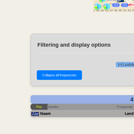
Filtering and display options
[+] Laats
4
Pos
Sateliet
Frequentie
Naam
Land