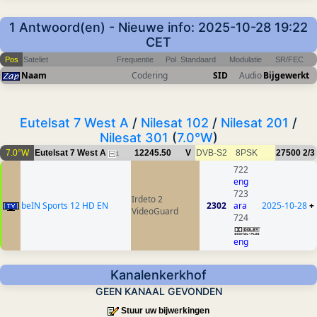
1 Antwoord(en) - Nieuwe info: 2025-10-28 19:22
CET
Pos
Sateliet
Frequentie
Pol
Standaard
Modulatie
SR/FEC
Naam
Codering
SID
Audio
Bijgewerkt
Eutelsat 7 West A
/
Nilesat 102
/
Nilesat 201
/
Nilesat 301
(
7.0°W
)
7.0°W
Eutelsat 7 West A
12245.50
V
DVB-S2
8PSK
27500
2/3
1
722
eng
723
Irdeto 2
beIN Sports 12 HD EN
2302
ara
2025-10-28
+
VideoGuard
724
eng
Kanalenkerkhof
GEEN KANAAL GEVONDEN
Stuur uw bijwerkingen