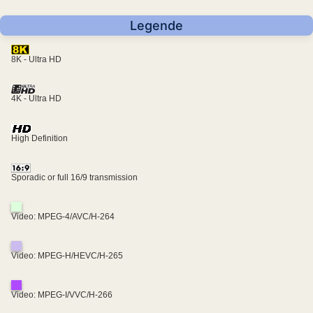
Legende
8K - Ultra HD
4K - Ultra HD
High Definition
Sporadic or full 16/9 transmission
Video: MPEG-4/AVC/H-264
Video: MPEG-H/HEVC/H-265
Video: MPEG-I/VVC/H-266