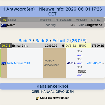
1 Antwoord(en) - Nieuwe info: 2026-06-01 17:26
CET
Pos
Sateliet
Frequentie
Pol
Standaard
Modulatie
SR/FEC
Naam
Codering
SID
Audio
Bijgewerkt
Badr 7
/
Badr 8
/
Es'hail 2
(
26.0°E
)
26.0°E
Es'hail 2
10890.00
H
DVB-S2
8PSK
27500
2/3
1
952
eng
953
Irdeto 2
beIN Movies 2HD
40514
eng
2026-06-01
+
VideoGuard
954
eng
Kanalenkerkhof
GEEN KANAAL GEVONDEN
Stuur uw bijwerkingen