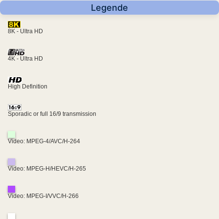
Legende
8K - Ultra HD
4K - Ultra HD
High Definition
Sporadic or full 16/9 transmission
Video: MPEG-4/AVC/H-264
Video: MPEG-H/HEVC/H-265
Video: MPEG-I/VVC/H-266