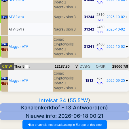
Irdeto 2
hun
Nagravision 3
2310
ATV Extra
Nagravision 3
31244
2025-10-02
+
hun
2460
ATV (SVT)
Nagravision 3
31242
2025-10-02
hun
Conax
Cryptoworks
2460
Magyar ATV
31241
2025-10-02
+
Irdeto 2
hun
Nagravision 3
0.8°W
Thor 5
12187.80
V
DVB-S
QPSK
28000
7/8
1
Conax
Cryptoworks
767
Magyar ATV
1512
2025-09-25
+
Irdeto 2
hun
Nagravision 3
Intelsat 34
(
55.5°W
)
Kanalenkerkhof - 13 Antwoord(en)
Nieuwe info: 2026-06-18 00:21