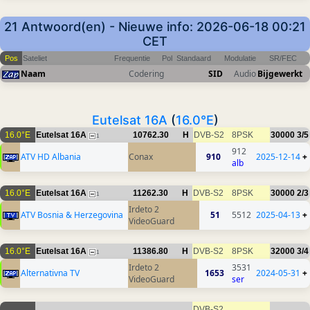
21 Antwoord(en) - Nieuwe info: 2026-06-18 00:21
CET
Pos
Sateliet
Frequentie
Pol
Standaard
Modulatie
SR/FEC
Naam
Codering
SID
Audio
Bijgewerkt
Eutelsat 16A
(
16.0°E
)
16.0°E
Eutelsat 16A
10762.30
H
DVB-S2
8PSK
30000
3/5
1
912
ATV HD Albania
Conax
910
2025-12-14
+
alb
16.0°E
Eutelsat 16A
11262.30
H
DVB-S2
8PSK
30000
2/3
1
Irdeto 2
ATV Bosnia & Herzegovina
51
5512
2025-04-13
+
VideoGuard
16.0°E
Eutelsat 16A
11386.80
H
DVB-S2
8PSK
32000
3/4
1
Irdeto 2
3531
Alternativna TV
1653
2024-05-31
+
VideoGuard
ser
DVB-S2