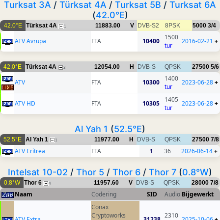
Turksat 3A
/
Türksat 4A
/
Turksat 5B
/
Turksat 6A
(
42.0°E
)
42.0°E
Türksat 4A
11883.00
V
DVB-S2
8PSK
5000
3/4
1
1500
ATV Avrupa
FTA
10400
2016-02-21
+
tur
42.0°E
Türksat 4A
12054.00
H
DVB-S
QPSK
27500
5/6
2
1400
ATV
FTA
10300
2023-06-28
+
tur
1405
ATV HD
FTA
10305
2023-06-28
+
tur
Al Yah 1
(
52.5°E
)
52.5°E
Al Yah 1
11977.00
H
DVB-S
QPSK
27500
7/8
1
ATV Eritrea
FTA
1
36
2026-06-14
+
Intelsat 10-02
/
Thor 5
/
Thor 6
/
Thor 7
(
0.8°W
)
0.8°W
Thor 6
11957.60
V
DVB-S
QPSK
28000
7/8
4
Naam
Codering
SID
Audio
Bijgewerkt
Conax
Cryptoworks
2310
ATV Extra
31238
2025-10-06
+