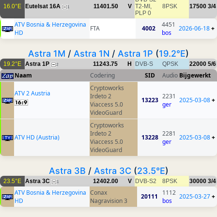
16.0°E
Eutelsat 16A
11401.50
V
T2-MI,
8PSK
17500
3/4
1
PLP 0
ATV Bosnia & Herzegovina
4451
FTA
4002
2026-06-18
+
HD
bos
Astra 1M
/
Astra 1N
/
Astra 1P
(
19.2°E
)
19.2°E
Astra 1P
11243.75
H
DVB-S
QPSK
22000
5/6
2
Naam
Codering
SID
Audio
Bijgewerkt
Cryptoworks
ATV 2 Austria
Irdeto 2
2231
13223
2025-03-08
+
Viaccess 5.0
ger
VideoGuard
Cryptoworks
Irdeto 2
2281
ATV HD (Austria)
13228
2025-03-08
+
Viaccess 5.0
ger
VideoGuard
Astra 3B
/
Astra 3C
(
23.5°E
)
23.5°E
Astra 3C
12402.00
V
DVB-S2
8PSK
30000
3/4
1
ATV Bosnia & Herzegovina
Conax
1112
20111
2025-03-27
+
HD
Nagravision 3
bos