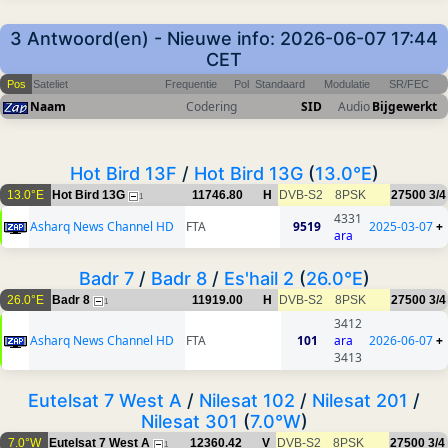
3 Antwoord(en) - Nieuwe info: 2026-06-07 17:44
CET
Pos
Sateliet
Frequentie
Pol
Standaard
Modulatie
SR/FEC
Naam
Codering
SID
Audio
Bijgewerkt
Hot Bird 13F
/
Hot Bird 13G
(
13.0°E
)
13.0°E
Hot Bird 13G
11746.80
H
DVB-S2
8PSK
27500
3/4
1
4331
Asharq News Channel HD
FTA
9519
2025-03-07
+
ara
Badr 7
/
Badr 8
/
Es'hail 2
(
26.0°E
)
26.0°E
Badr 8
11919.00
H
DVB-S2
8PSK
27500
3/4
1
3412
Asharq News Channel HD
FTA
101
ara
2026-06-07
+
3413
Eutelsat 7 West A
/
Nilesat 102
/
Nilesat 201
/
Nilesat 301
(
7.0°W
)
7.0°W
Eutelsat 7 West A
12360.42
V
DVB-S2
8PSK
27500
3/4
1