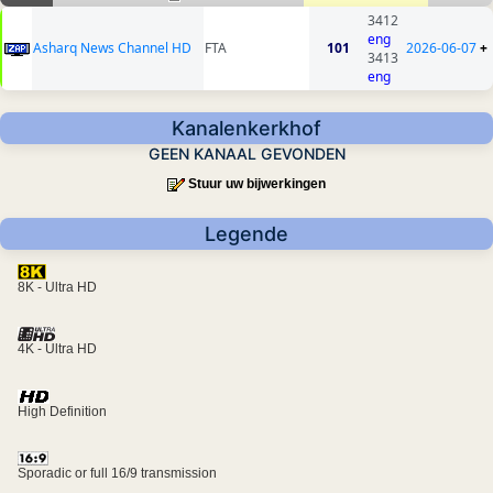
3412
eng
Asharq News Channel HD
FTA
101
2026-06-07
+
3413
eng
Kanalenkerkhof
GEEN KANAAL GEVONDEN
Stuur uw bijwerkingen
Legende
8K - Ultra HD
4K - Ultra HD
High Definition
Sporadic or full 16/9 transmission