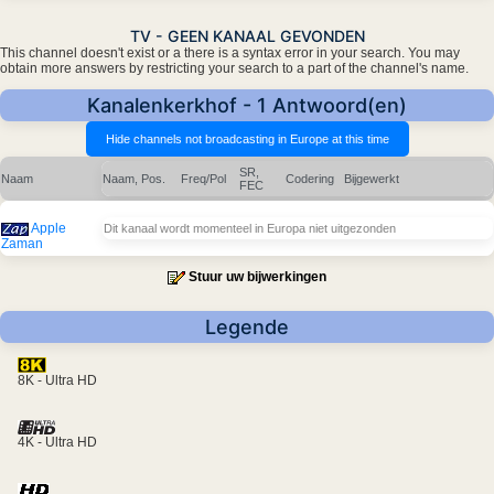
TV - GEEN KANAAL GEVONDEN
This channel doesn't exist or a there is a syntax error in your search. You may
obtain more answers by restricting your search to a part of the channel's name.
Kanalenkerkhof - 1 Antwoord(en)
SR,
Naam
Naam, Pos.
Freq/Pol
Codering
Bijgewerkt
FEC
Apple
Dit kanaal wordt momenteel in Europa niet uitgezonden
Zaman
Stuur uw bijwerkingen
Legende
8K - Ultra HD
4K - Ultra HD