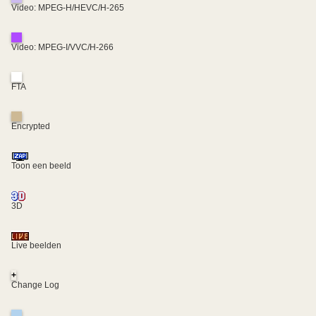
Video: MPEG-H/HEVC/H-265
Video: MPEG-I/VVC/H-266
FTA
Encrypted
Toon een beeld
3D
Live beelden
+
Change Log