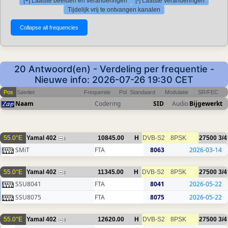
[+] Laatste beelden en veranderingen
[-] Laatste veranderingen
Tijdelijk vrij te ontvangen kanalen
20 Antwoord(en) - Verdeling per frequentie -
Nieuwe info: 2026-07-26 19:30 CET
Pos
Sateliet
Frequentie
Pol
Standaard
Modulatie
SR/FEC
Naam
Codering
SID
Audio
Bijgewerkt
55.0°E
Yamal 402
10845.00
H
DVB-S2
8PSK
27500
3/4
1
SMiT
FTA
8063
2026-03-14
55.0°E
Yamal 402
11345.00
H
DVB-S2
8PSK
27500
3/4
2
SSU8041
FTA
8041
2026-05-22
SSU8075
FTA
8075
2026-05-22
55.0°E
Yamal 402
12620.00
H
DVB-S2
8PSK
27500
3/4
3