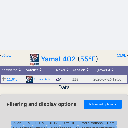
56.0E
53.0E
Yamal 402
(
55°E
)
Satpositie
Sateliet
News
Kanalen
Bijgewerkt
Yamal 402
55.0°E
228
2026-07-26 19:30
Data
Filtering and display options
Advanced options
▼
Allen
TV
HDTV
3DTV
Ultra HD
Radio stations
Data