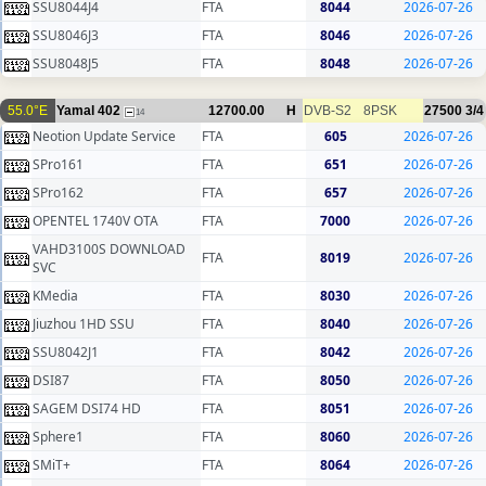
SSU8044J4
FTA
8044
2026-07-26
SSU8046J3
FTA
8046
2026-07-26
SSU8048J5
FTA
8048
2026-07-26
55.0°E
Yamal 402
12700.00
H
DVB-S2
8PSK
27500
3/4
14
Neotion Update Service
FTA
605
2026-07-26
SPro161
FTA
651
2026-07-26
SPro162
FTA
657
2026-07-26
OPENTEL 1740V OTA
FTA
7000
2026-07-26
VAHD3100S DOWNLOAD
FTA
8019
2026-07-26
SVC
KMedia
FTA
8030
2026-07-26
Jiuzhou 1HD SSU
FTA
8040
2026-07-26
SSU8042J1
FTA
8042
2026-07-26
DSI87
FTA
8050
2026-07-26
SAGEM DSI74 HD
FTA
8051
2026-07-26
Sphere1
FTA
8060
2026-07-26
SMiT+
FTA
8064
2026-07-26