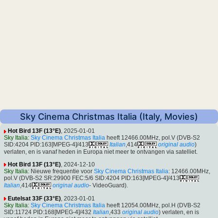
Sky Cinema Christmas Italia (Italy, Movies)
Hot Bird 13F (13°E)
, 2025-01-01
Sky Italia
:
Sky Cinema Christmas Italia
heeft 12466.00MHz, pol.V (DVB-S2
SID:4204 PID:163[MPEG-4]/413
Italian
,414
original audio
)
verlaten, en is vanaf heden in Europa niet meer te ontvangen via satelliet.
Hot Bird 13F (13°E)
, 2024-12-10
Sky Italia
: Nieuwe frequentie voor
Sky Cinema Christmas Italia
: 12466.00MHz,
pol.V (DVB-S2 SR:29900 FEC:5/6 SID:4204 PID:163[MPEG-4]/413
Italian
,414
original audio
- VideoGuard).
Eutelsat 33F (33°E)
, 2023-01-01
Sky Italia
:
Sky Cinema Christmas Italia
heeft 12054.00MHz, pol.H (DVB-S2
SID:11724 PID:168[MPEG-4]/432
Italian
,433
original audio
) verlaten, en is