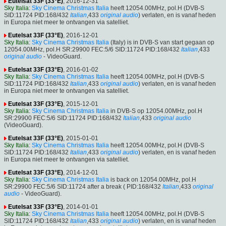
Eutelsat 33F (33°E)
, 2016-12-31
Sky Italia
:
Sky Cinema Christmas Italia
heeft 12054.00MHz, pol.H (DVB-S
SID:11724 PID:168/432
Italian
,433
original audio
) verlaten, en is vanaf heden
in Europa niet meer te ontvangen via satelliet.
Eutelsat 33F (33°E)
, 2016-12-01
Sky Italia
:
Sky Cinema Christmas Italia
(Italy) is in DVB-S van start gegaan op
12054.00MHz, pol.H SR:29900 FEC:5/6 SID:11724 PID:168/432
Italian
,433
original audio
- VideoGuard.
Eutelsat 33F (33°E)
, 2016-01-02
Sky Italia
:
Sky Cinema Christmas Italia
heeft 12054.00MHz, pol.H (DVB-S
SID:11724 PID:168/432
Italian
,433
original audio
) verlaten, en is vanaf heden
in Europa niet meer te ontvangen via satelliet.
Eutelsat 33F (33°E)
, 2015-12-01
Sky Italia
:
Sky Cinema Christmas Italia
in DVB-S op 12054.00MHz, pol.H
SR:29900 FEC:5/6 SID:11724 PID:168/432
Italian
,433
original audio
(VideoGuard).
Eutelsat 33F (33°E)
, 2015-01-01
Sky Italia
:
Sky Cinema Christmas Italia
heeft 12054.00MHz, pol.H (DVB-S
SID:11724 PID:168/432
Italian
,433
original audio
) verlaten, en is vanaf heden
in Europa niet meer te ontvangen via satelliet.
Eutelsat 33F (33°E)
, 2014-12-01
Sky Italia
:
Sky Cinema Christmas Italia
is back on 12054.00MHz, pol.H
SR:29900 FEC:5/6 SID:11724 after a break ( PID:168/432
Italian
,433
original
audio
- VideoGuard).
Eutelsat 33F (33°E)
, 2014-01-01
Sky Italia
:
Sky Cinema Christmas Italia
heeft 12054.00MHz, pol.H (DVB-S
SID:11724 PID:168/432
Italian
,433
original audio
) verlaten, en is vanaf heden