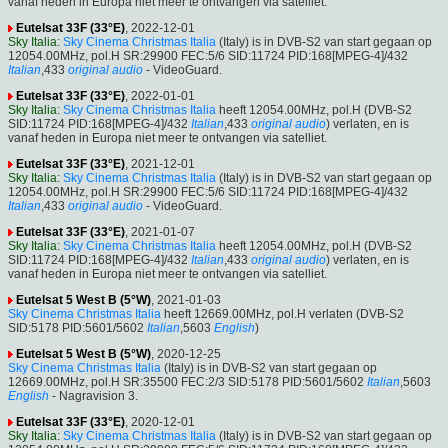
vanaf heden in Europa niet meer te ontvangen via satelliet.
Eutelsat 33F (33°E)
, 2022-12-01
Sky Italia
:
Sky Cinema Christmas Italia
(Italy) is in DVB-S2 van start gegaan op
12054.00MHz, pol.H SR:29900 FEC:5/6 SID:11724 PID:168[MPEG-4]/432
Italian
,433
original audio
- VideoGuard.
Eutelsat 33F (33°E)
, 2022-01-01
Sky Italia
:
Sky Cinema Christmas Italia
heeft 12054.00MHz, pol.H (DVB-S2
SID:11724 PID:168[MPEG-4]/432
Italian
,433
original audio
) verlaten, en is
vanaf heden in Europa niet meer te ontvangen via satelliet.
Eutelsat 33F (33°E)
, 2021-12-01
Sky Italia
:
Sky Cinema Christmas Italia
(Italy) is in DVB-S2 van start gegaan op
12054.00MHz, pol.H SR:29900 FEC:5/6 SID:11724 PID:168[MPEG-4]/432
Italian
,433
original audio
- VideoGuard.
Eutelsat 33F (33°E)
, 2021-01-07
Sky Italia
:
Sky Cinema Christmas Italia
heeft 12054.00MHz, pol.H (DVB-S2
SID:11724 PID:168[MPEG-4]/432
Italian
,433
original audio
) verlaten, en is
vanaf heden in Europa niet meer te ontvangen via satelliet.
Eutelsat 5 West B (5°W)
, 2021-01-03
Sky Cinema Christmas Italia
heeft 12669.00MHz, pol.H verlaten (DVB-S2
SID:5178 PID:5601/5602
Italian
,5603
English
)
Eutelsat 5 West B (5°W)
, 2020-12-25
Sky Cinema Christmas Italia
(Italy) is in DVB-S2 van start gegaan op
12669.00MHz, pol.H SR:35500 FEC:2/3 SID:5178 PID:5601/5602
Italian
,5603
English
- Nagravision 3.
Eutelsat 33F (33°E)
, 2020-12-01
Sky Italia
:
Sky Cinema Christmas Italia
(Italy) is in DVB-S2 van start gegaan op