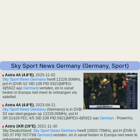
Sky Sport News Germany (Germany, Sport)
Astra 4A (4.8°E)
, 2025-11-02
Sky Sport News Germany
heeft 12226.00MHz,
pol.H (DVB-S2 SID:108 PID:5921[MPEG-
4]/5922 aac
German
) verlaten, en is vanaf
heden in Europa niet meer te ontvangen via
satelliet.
Astra 4A (4.8°E)
, 2023-04-21
Sky Sport News Germany
(Germany) is in DVB-
S2 van start gegaan op 12226.00MHz, pol.H
SR:31428 FEC:4/5 SID:108 PID:5921[MPEG-4]/5922 aac
German
- PowerVu.
Astra 1KR (19°E)
, 2021-11-30
Sky Deutschland
:
Sky Sport News Germany
heeft 10920.75MHz, pol.H (DVB-S
SID:37 PID:767/768
German
) verlaten, en is vanaf heden in Europa niet meer te
ontvangen via satelliet.