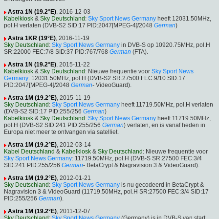
Astra 1N (19.2°E)
, 2016-12-03
Kabelkiosk
&
Sky Deutschland
:
Sky Sport News Germany
heeft 12031.50MHz,
pol.H verlaten (DVB-S2 SID:17 PID:2047[MPEG-4]/2048
German
)
Astra 1KR (19°E)
, 2016-11-19
Sky Deutschland
:
Sky Sport News Germany
in DVB-S op 10920.75MHz, pol.H
SR:22000 FEC:7/8 SID:37 PID:767/768
German
(FTA).
Astra 1N (19.2°E)
, 2015-11-22
Kabelkiosk
&
Sky Deutschland
: Nieuwe frequentie voor
Sky Sport News
Germany
: 12031.50MHz, pol.H (DVB-S2 SR:27500 FEC:9/10 SID:17
PID:2047[MPEG-4]/2048
German
- VideoGuard).
Astra 1M (19.2°E)
, 2015-11-19
Sky Deutschland
:
Sky Sport News Germany
heeft 11719.50MHz, pol.H verlaten
(DVB-S2 SID:17 PID:255/256
German
)
Kabelkiosk
&
Sky Deutschland
:
Sky Sport News Germany
heeft 11719.50MHz,
pol.H (DVB-S2 SID:241 PID:255/256
German
) verlaten, en is vanaf heden in
Europa niet meer te ontvangen via satelliet.
Astra 1M (19.2°E)
, 2012-03-14
Kabel Deutschland
&
Kabelkiosk
&
Sky Deutschland
: Nieuwe frequentie voor
Sky Sport News Germany
: 11719.50MHz, pol.H (DVB-S SR:27500 FEC:3/4
SID:241 PID:255/256
German
- BetaCrypt & Nagravision 3 & VideoGuard).
Astra 1M (19.2°E)
, 2012-01-21
Sky Deutschland
:
Sky Sport News Germany
is nu gecodeerd in BetaCrypt &
Nagravision 3 & VideoGuard (11719.50MHz, pol.H SR:27500 FEC:3/4 SID:17
PID:255/256
German
).
Astra 1M (19.2°E)
, 2011-12-07
Sky Deutschland
:
Sky Sport News Germany
(Germany) is in DVB-S van start