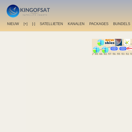
NIEUW
[+]
[-]
SATELLIETEN
KANALEN
PACKAGES
BUNDELS