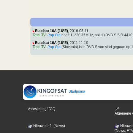
Eutelsat 16A (16°E)
, 2016-05-11
Total TV
:
Pop Oto
heeft 11220.75MHz, pol.H (DVB-S SID:4410
Eutelsat 16A (16°E)
, 2011-11-10
Total TV
:
Pop Oto
(Slovenia) is in DVB-S van start gegaan o
Startpgina
Voorstelling/ FAQ
Algemene 
Nieuwe info (News)
Nieuwe 
(News, FTA