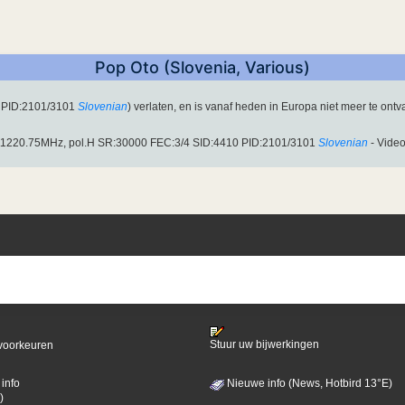
Pop Oto (Slovenia, Various)
 PID:2101/3101
Slovenian
) verlaten, en is vanaf heden in Europa niet meer te ontva
p 11220.75MHz, pol.H SR:30000 FEC:3/4 SID:4410 PID:2101/3101
Slovenian
- Vide
Stuur uw bijwerkingen
voorkeuren
info
Nieuwe info (News, Hotbird 13°E)
)