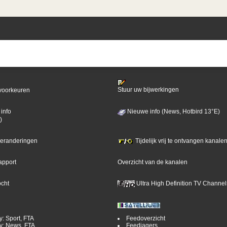
Stuur uw bijwerkingen
voorkeuren
info
Nieuwe info (News, Hotbird 13°E)
)
 veranderingen
Tijdelijk vrij te ontvangen kanalen
apport
Overzicht van de kanalen
ocht
Ultra High Definition TV Channel
y: Sport, FTA
Feedoverzicht
y: News, FTA
Feedjagers