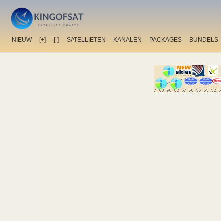
NIEUW
[+]
[-]
SATELLIETEN
KANALEN
PACKAGES
BUNDELS