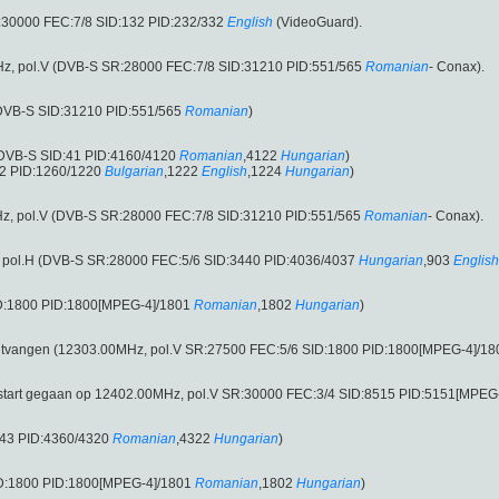
:30000 FEC:7/8 SID:132 PID:232/332
English
(VideoGuard).
Hz, pol.V (DVB-S SR:28000 FEC:7/8 SID:31210 PID:551/565
Romanian
- Conax).
(DVB-S SID:31210 PID:551/565
Romanian
)
(DVB-S SID:41 PID:4160/4120
Romanian
,4122
Hungarian
)
:2 PID:1260/1220
Bulgarian
,1222
English
,1224
Hungarian
)
z, pol.V (DVB-S SR:28000 FEC:7/8 SID:31210 PID:551/565
Romanian
- Conax).
 pol.H (DVB-S SR:28000 FEC:5/6 SID:3440 PID:4036/4037
Hungarian
,903
English
ID:1800 PID:1800[MPEG-4]/1801
Romanian
,1802
Hungarian
)
ntvangen (12303.00MHz, pol.V SR:27500 FEC:5/6 SID:1800 PID:1800[MPEG-4]/18
start gegaan op 12402.00MHz, pol.V SR:30000 FEC:3/4 SID:8515 PID:5151[MPEG
:43 PID:4360/4320
Romanian
,4322
Hungarian
)
ID:1800 PID:1800[MPEG-4]/1801
Romanian
,1802
Hungarian
)