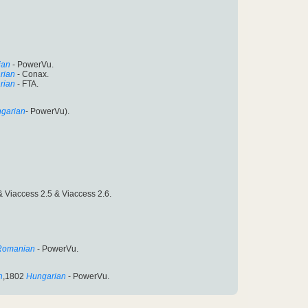
ian
- PowerVu.
rian
- Conax.
rian
- FTA.
garian
- PowerVu).
 Viaccess 2.5 & Viaccess 2.6.
Romanian
- PowerVu.
n
,1802
Hungarian
- PowerVu.