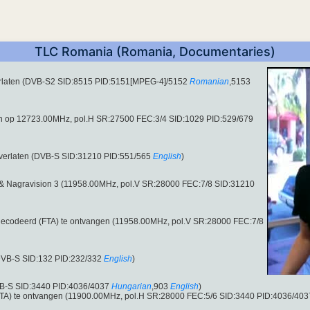
TLC Romania (Romania, Documentaries)
erlaten (DVB-S2 SID:8515 PID:5151[MPEG-4]/5152
Romanian
,5153
an op 12723.00MHz, pol.H SR:27500 FEC:3/4 SID:1029 PID:529/679
verlaten (DVB-S SID:31210 PID:551/565
English
)
 & Nagravision 3 (11958.00MHz, pol.V SR:28000 FEC:7/8 SID:31210
codeerd (FTA) te ontvangen (11958.00MHz, pol.V SR:28000 FEC:7/8
DVB-S SID:132 PID:232/332
English
)
VB-S SID:3440 PID:4036/4037
Hungarian
,903
English
)
A) te ontvangen (11900.00MHz, pol.H SR:28000 FEC:5/6 SID:3440 PID:4036/403