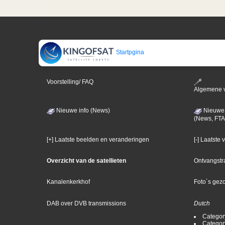
Startpgina
Voorstelling/ FAQ
Algemene 
Nieuwe info (News)
Nieuwe 
(News, FTA
[+] Laatste beelden en veranderingen
[-] Laatste
Overzicht van de satellieten
Ontvangstr
Kanalenkerkhof
Foto´s gez
DAB over DVB transmissions
Dutch
Categor
Categor