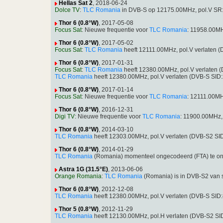
Hellas Sat 2
, 2018-06-24
Dolce TV
:
TLC Romania
in DVB-S op 12175.00MHz, pol.V SR
Thor 6 (0.8°W)
, 2017-05-08
Focus Sat
: Nieuwe frequentie voor
TLC Romania
: 11958.00M
Thor 6 (0.8°W)
, 2017-05-02
Focus Sat
:
TLC Romania
heeft 12111.00MHz, pol.V verlaten 
Thor 6 (0.8°W)
, 2017-01-31
Focus Sat
:
TLC Romania
heeft 12380.00MHz, pol.V verlaten 
TLC Romania
heeft 12380.00MHz, pol.V verlaten (DVB-S SID
Thor 6 (0.8°W)
, 2017-01-14
Focus Sat
: Nieuwe frequentie voor
TLC Romania
: 12111.00MH
Thor 6 (0.8°W)
, 2016-12-31
Digi TV
: Nieuwe frequentie voor
TLC Romania
: 11900.00MHz,
Thor 6 (0.8°W)
, 2014-03-10
TLC Romania
heeft 12303.00MHz, pol.V verlaten (DVB-S2 S
Thor 6 (0.8°W)
, 2014-01-29
TLC Romania
(Romania) momenteel ongecodeerd (FTA) te o
Astra 1G (31.5°E)
, 2013-06-06
Orange Romania
:
TLC Romania
(Romania) is in DVB-S2 van 
Thor 6 (0.8°W)
, 2012-12-08
TLC Romania
heeft 12380.00MHz, pol.V verlaten (DVB-S SID
Thor 5 (0.8°W)
, 2012-11-29
TLC Romania
heeft 12130.00MHz, pol.H verlaten (DVB-S2 S