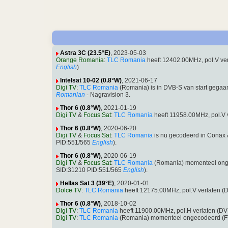
Astra 3C (23.5°E)
, 2023-05-03
Orange Romania
:
TLC Romania
heeft 12402.00MHz, pol.V v
English
)
Intelsat 10-02 (0.8°W)
, 2021-06-17
Digi TV
:
TLC Romania
(Romania) is in DVB-S van start gega
Romanian
- Nagravision 3.
Thor 6 (0.8°W)
, 2021-01-19
Digi TV
&
Focus Sat
:
TLC Romania
heeft 11958.00MHz, pol.V 
Thor 6 (0.8°W)
, 2020-06-20
Digi TV
&
Focus Sat
:
TLC Romania
is nu gecodeerd in Conax
PID:551/565
English
).
Thor 6 (0.8°W)
, 2020-06-19
Digi TV
&
Focus Sat
:
TLC Romania
(Romania) momenteel onge
SID:31210 PID:551/565
English
).
Hellas Sat 3 (39°E)
, 2020-01-01
Dolce TV
:
TLC Romania
heeft 12175.00MHz, pol.V verlaten (
Thor 6 (0.8°W)
, 2018-10-02
Digi TV
:
TLC Romania
heeft 11900.00MHz, pol.H verlaten (D
Digi TV
:
TLC Romania
(Romania) momenteel ongecodeerd (FT