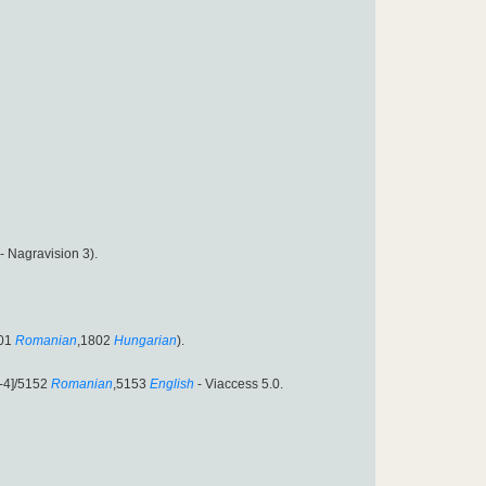
- Nagravision 3).
01
Romanian
,1802
Hungarian
).
-4]/5152
Romanian
,5153
English
- Viaccess 5.0.