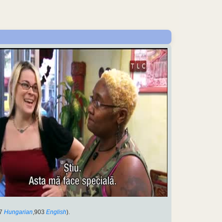
7
Hungarian
,903
English
).