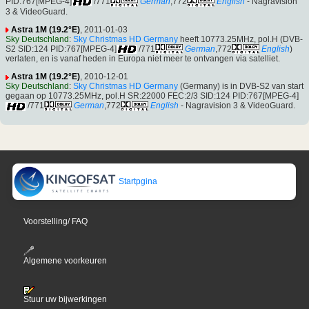
PID:767[MPEG-4]
/771
German
,772
English
- Nagravision
3 & VideoGuard.
Astra 1M (19.2°E)
, 2011-01-03
Sky Deutschland
:
Sky Christmas HD Germany
heeft 10773.25MHz, pol.H (DVB-
S2 SID:124 PID:767[MPEG-4]
/771
German
,772
English
)
verlaten, en is vanaf heden in Europa niet meer te ontvangen via satelliet.
Astra 1M (19.2°E)
, 2010-12-01
Sky Deutschland
:
Sky Christmas HD Germany
(Germany) is in DVB-S2 van start
gegaan op 10773.25MHz, pol.H SR:22000 FEC:2/3 SID:124 PID:767[MPEG-4]
/771
German
,772
English
- Nagravision 3 & VideoGuard.
Startpgina
Voorstelling/ FAQ
Algemene voorkeuren
Stuur uw bijwerkingen