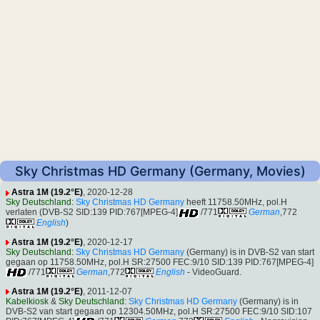
Sky Christmas HD Germany (Germany, Movies)
Astra 1M (19.2°E)
, 2020-12-28
Sky Deutschland
:
Sky Christmas HD Germany
heeft 11758.50MHz, pol.H
verlaten (DVB-S2 SID:139 PID:767[MPEG-4]
/771
German
,772
English
)
Astra 1M (19.2°E)
, 2020-12-17
Sky Deutschland
:
Sky Christmas HD Germany
(Germany) is in DVB-S2 van start
gegaan op 11758.50MHz, pol.H SR:27500 FEC:9/10 SID:139 PID:767[MPEG-4]
/771
German
,772
English
- VideoGuard.
Astra 1M (19.2°E)
, 2011-12-07
Kabelkiosk
&
Sky Deutschland
:
Sky Christmas HD Germany
(Germany) is in
DVB-S2 van start gegaan op 12304.50MHz, pol.H SR:27500 FEC:9/10 SID:107