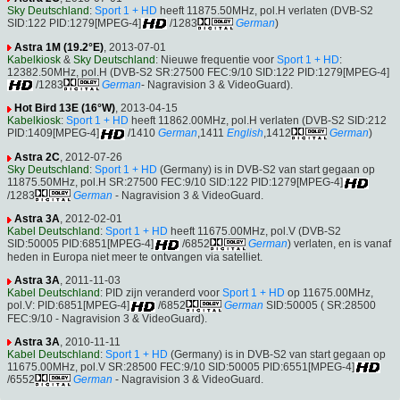
Sky Deutschland
:
Sport 1 + HD
heeft 11875.50MHz, pol.H verlaten (DVB-S2
SID:122 PID:1279[MPEG-4]
/1283
German
)
Astra 1M (19.2°E)
, 2013-07-01
Kabelkiosk
&
Sky Deutschland
: Nieuwe frequentie voor
Sport 1 + HD
:
12382.50MHz, pol.H (DVB-S2 SR:27500 FEC:9/10 SID:122 PID:1279[MPEG-4]
/1283
German
- Nagravision 3 & VideoGuard).
Hot Bird 13E (16°W)
, 2013-04-15
Kabelkiosk
:
Sport 1 + HD
heeft 11862.00MHz, pol.H verlaten (DVB-S2 SID:212
PID:1409[MPEG-4]
/1410
German
,1411
English
,1412
German
)
Astra 2C
, 2012-07-26
Sky Deutschland
:
Sport 1 + HD
(Germany) is in DVB-S2 van start gegaan op
11875.50MHz, pol.H SR:27500 FEC:9/10 SID:122 PID:1279[MPEG-4]
/1283
German
- Nagravision 3 & VideoGuard.
Astra 3A
, 2012-02-01
Kabel Deutschland
:
Sport 1 + HD
heeft 11675.00MHz, pol.V (DVB-S2
SID:50005 PID:6851[MPEG-4]
/6852
German
) verlaten, en is vanaf
heden in Europa niet meer te ontvangen via satelliet.
Astra 3A
, 2011-11-03
Kabel Deutschland
: PID zijn veranderd voor
Sport 1 + HD
op 11675.00MHz,
pol.V: PID:6851[MPEG-4]
/6852
German
SID:50005 ( SR:28500
FEC:9/10 - Nagravision 3 & VideoGuard).
Astra 3A
, 2010-11-11
Kabel Deutschland
:
Sport 1 + HD
(Germany) is in DVB-S2 van start gegaan op
11675.00MHz, pol.V SR:28500 FEC:9/10 SID:50005 PID:6551[MPEG-4]
/6552
German
- Nagravision 3 & VideoGuard.