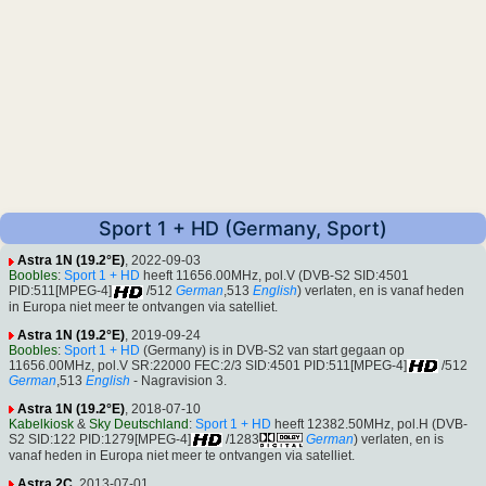
Sport 1 + HD (Germany, Sport)
Astra 1N (19.2°E)
, 2022-09-03
Boobles
:
Sport 1 + HD
heeft 11656.00MHz, pol.V (DVB-S2 SID:4501
PID:511[MPEG-4]
/512
German
,513
English
) verlaten, en is vanaf heden
in Europa niet meer te ontvangen via satelliet.
Astra 1N (19.2°E)
, 2019-09-24
Boobles
:
Sport 1 + HD
(Germany) is in DVB-S2 van start gegaan op
11656.00MHz, pol.V SR:22000 FEC:2/3 SID:4501 PID:511[MPEG-4]
/512
German
,513
English
- Nagravision 3.
Astra 1N (19.2°E)
, 2018-07-10
Kabelkiosk
&
Sky Deutschland
:
Sport 1 + HD
heeft 12382.50MHz, pol.H (DVB-
S2 SID:122 PID:1279[MPEG-4]
/1283
German
) verlaten, en is
vanaf heden in Europa niet meer te ontvangen via satelliet.
Astra 2C
, 2013-07-01